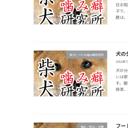
日お知
子で、
題は、
犬の
柴犬しつけ＆噛み癖研究所
2016年
犬の分
いは家
す。破
排泄、
フー
噛む／唸る／攻撃