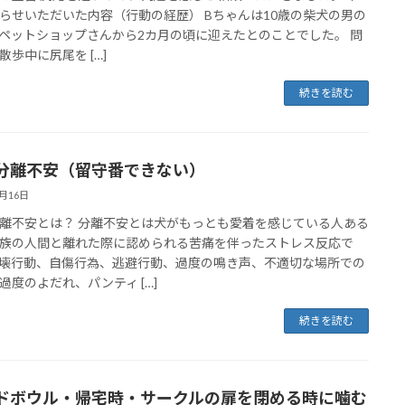
らせいただいた内容（行動の経歴） Bちゃんは10歳の柴犬の男の
ペットショップさんから2カ月の頃に迎えたとのことでした。 問
散歩中に尻尾を […]
続きを読む
分離不安（留守番できない）
7月16日
離不安とは？ 分離不安とは犬がもっとも愛着を感じている人ある
族の人間と離れた際に認められる苦痛を伴ったストレス反応で
壊行動、自傷行為、逃避行動、過度の鳴き声、不適切な場所での
過度のよだれ、パンティ […]
続きを読む
ドボウル・帰宅時・サークルの扉を閉める時に噛む