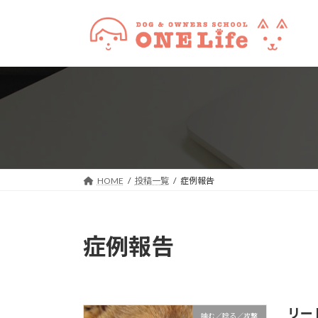
コ
ナ
ン
ビ
テ
ゲ
ン
ー
ツ
シ
へ
ョ
ス
ン
キ
に
ッ
移
プ
動
HOME
投稿一覧
症例報告
症例報告
リー
噛む／唸る／攻撃