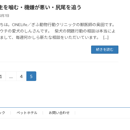
主を噛む・機嫌が悪い・尻尾を追う
12月7日
ちは。ONELife／ぎふ動物行動クリニックの獣医師の奥田です。
ウチの愛犬のしんさんです。 柴犬の問題行動の相談は本当によ
まして、毎週何かしら新たな相談をいただいています。 […]
続きを読む
1
…
4
5
固
固
固
定
定
定
ペ
ペ
ペ
ー
ー
ー
ジ
ジ
ジ
ック
ペットホテル
お問い合わせ