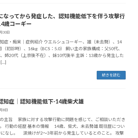
になってから発症した、認知機能低下を伴う攻撃行
14歳コーギー
5月30日
知症・痴呆｜症例紹介 ウエルシュコーギー、雄（未去勢）、14
月（初診時）、16kg（BCS：5.0） 飼い主の家族構成：父50代、
代、姉20代（上京後不在）、妹10代後半 主訴：13歳から発生した
[…]
続きを読む
認知症｜認知機能低下-14歳柴犬雄
1月8日
の主旨 家族に対する攻撃行動に問題を感じて、ご相談いただき
。 行動の経歴 基本の情報 14歳、柴犬、未去勢雄 既往歴につい
になし。 涙焼けが2～3年前から発生しているとのこと。 攻撃