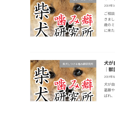
2019年
ご相談
きまし
歳のミ
に来た
犬が
柴犬しつけ＆噛み癖研究所
｜獣
2019年
犬が自
葛藤や
ばれ、