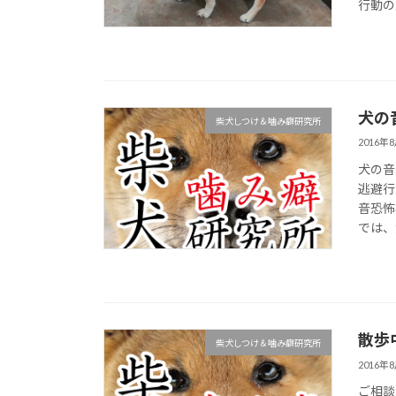
行動の経
犬の
柴犬しつけ＆噛み癖研究所
2016年
犬の音
逃避行
音恐怖
では、
散歩
柴犬しつけ＆噛み癖研究所
2016年
ご相談