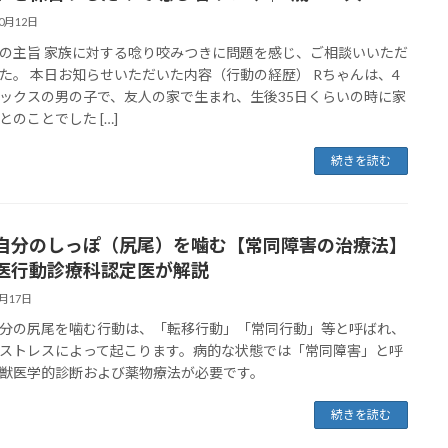
10月12日
の主旨 家族に対する唸り咬みつきに問題を感じ、ご相談いいただ
た。 本日お知らせいただいた内容（行動の経歴） Rちゃんは、4
ックスの男の子で、友人の家で生まれ、生後35日くらいの時に家
とのことでした […]
続きを読む
自分のしっぽ（尻尾）を噛む【常同障害の治療法】
医行動診療科認定医が解説
8月17日
分の尻尾を噛む行動は、「転移行動」「常同行動」等と呼ばれ、
ストレスによって起こります。病的な状態では「常同障害」と呼
獣医学的診断および薬物療法が必要です。
続きを読む