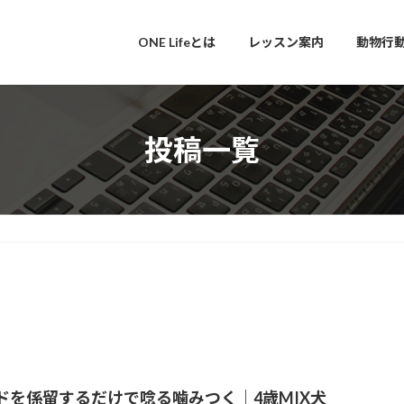
ONE Lifeとは
レッスン案内
動物行
投稿一覧
ドを係留するだけで唸る噛みつく｜4歳MIX犬