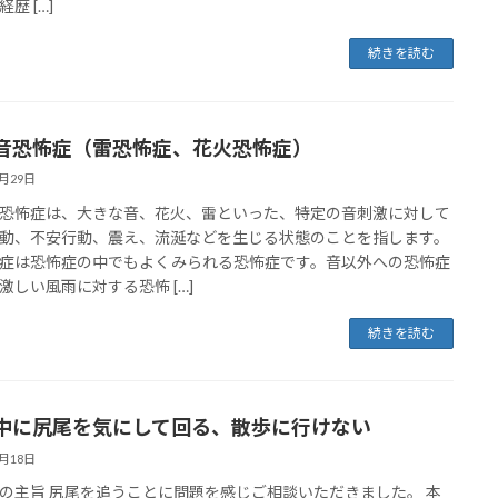
歴 […]
続きを読む
音恐怖症（雷恐怖症、花火恐怖症）
8月29日
恐怖症は、大きな音、花火、雷といった、特定の音刺激に対して
動、不安行動、震え、流涎などを生じる状態のことを指します。
症は恐怖症の中でもよくみられる恐怖症です。音以外への恐怖症
激しい風雨に対する恐怖 […]
続きを読む
中に尻尾を気にして回る、散歩に行けない
8月18日
の主旨 尻尾を追うことに問題を感じご相談いただきました。 本