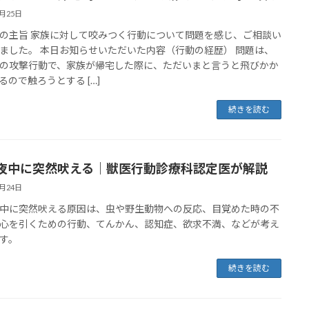
2月25日
の主旨 家族に対して咬みつく行動について問題を感じ、ご相談い
ました。 本日お知らせいただいた内容（行動の経歴） 問題は、
の攻撃行動で、家族が帰宅した際に、ただいまと言うと飛びかか
るので触ろうとする […]
続きを読む
夜中に突然吠える｜獣医行動診療科認定医が解説
2月24日
中に突然吠える原因は、虫や野生動物への反応、目覚めた時の不
心を引くための行動、てんかん、認知症、欲求不満、などが考え
す。
続きを読む