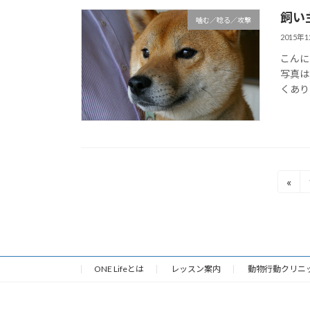
飼い
噛む／唸る／攻撃
2015年
こんに
写真は
くあり
投
«
稿
の
ペ
ONE Lifeとは
レッスン案内
動物行動クリニ
ー