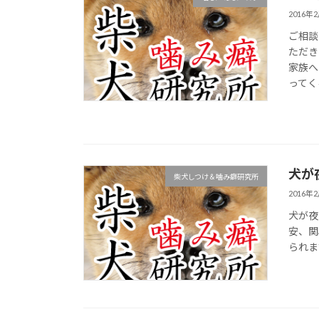
2016年
ご相談
ただき
家族へ
ってく
犬が
柴犬しつけ＆噛み癖研究所
2016年
犬が夜
安、関
られま