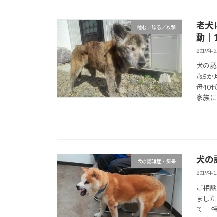
老犬
噛む／唸る／攻撃
動｜
2019年
犬の認
歳5か
母40
家族に 
犬の
犬の認知症・痴呆
2019年
ご相談
ました
て 特