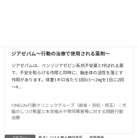
ONELife行動クリニックグループ（岐阜・浜松・埼玉）｜犬
猫のしつけ教室と本気噛みや常同障害等に対する問題行動
治療
◎ジアゼパム
ジアゼパム～行動の治療で使用される薬剤～
ジアゼパムは、ベンゾジアゼピン系抗不安薬と呼ばれる薬
で、不安を和らげる作用と同時に、脳全体の活性を落とす
作用があります。体重1キロ当たり1回0.5～2㎎を1日に2回
～4…
ONELife行動クリニックグループ（岐阜・浜松・埼玉）｜犬
猫のしつけ教室と本気噛みや常同障害等に対する問題行動
治療
柴犬しつけ＆噛み癖研究所
、
症例報告
カテゴリー