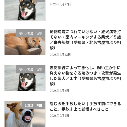
2026年5月27日
動物病院につれていけない・狂犬病を打
噛む／唸る／攻撃
てない・室内マーキングする柴犬／５歳
／未去勢雄（愛知県・北名古屋市より相
談）
2026年5月13日
強制訓練によって悪化し、飼い主が手に
噛む／唸る／攻撃
負えない物を守る咬みつき・攻撃が発生
した柴犬／１才（愛知県名古屋市より相
談）
2026年5月6日
噛む犬を手放したい｜手放す前にできる
獣医師 奥田
こと。手放す上で覚悟すべきこと
2026年5月5日