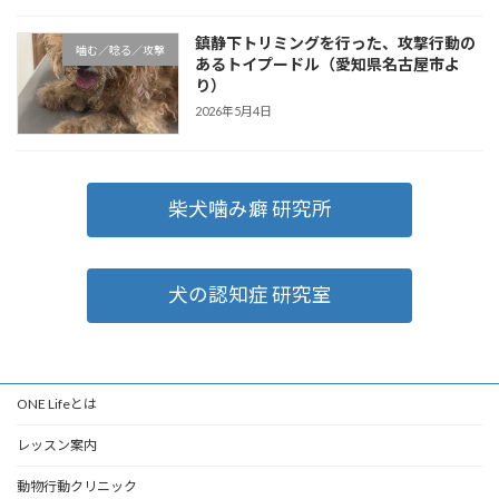
鎮静下トリミングを行った、攻撃行動の
噛む／唸る／攻撃
あるトイプードル（愛知県名古屋市よ
り）
2026年5月4日
柴犬噛み癖 研究所
犬の認知症 研究室
ONE Lifeとは
レッスン案内
動物行動クリニック