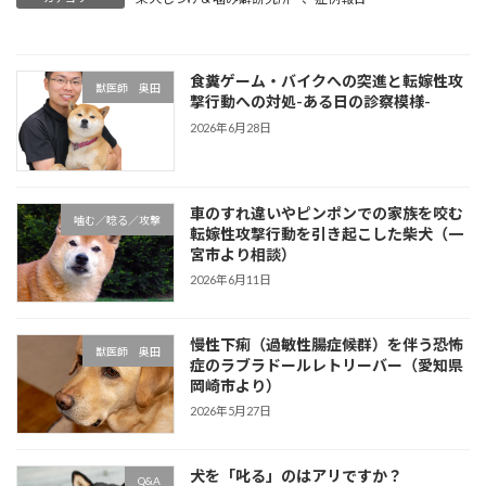
食糞ゲーム・バイクへの突進と転嫁性攻
獣医師 奥田
撃行動への対処-ある日の診察模様-
2026年6月28日
車のすれ違いやピンポンでの家族を咬む
噛む／唸る／攻撃
転嫁性攻撃行動を引き起こした柴犬（一
宮市より相談）
2026年6月11日
慢性下痢（過敏性腸症候群）を伴う恐怖
獣医師 奥田
症のラブラドールレトリーバー（愛知県
岡崎市より）
2026年5月27日
犬を「叱る」のはアリですか？
Q&A