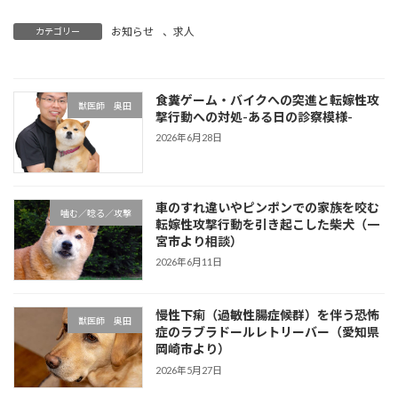
お知らせ
、
求人
カテゴリー
食糞ゲーム・バイクへの突進と転嫁性攻
獣医師 奥田
撃行動への対処-ある日の診察模様-
2026年6月28日
車のすれ違いやピンポンでの家族を咬む
噛む／唸る／攻撃
転嫁性攻撃行動を引き起こした柴犬（一
宮市より相談）
2026年6月11日
慢性下痢（過敏性腸症候群）を伴う恐怖
獣医師 奥田
症のラブラドールレトリーバー（愛知県
岡崎市より）
2026年5月27日