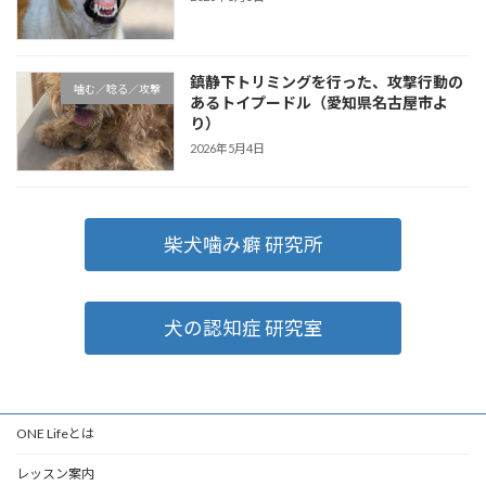
鎮静下トリミングを行った、攻撃行動の
噛む／唸る／攻撃
あるトイプードル（愛知県名古屋市よ
り）
2026年5月4日
柴犬噛み癖 研究所
犬の認知症 研究室
ONE Lifeとは
レッスン案内