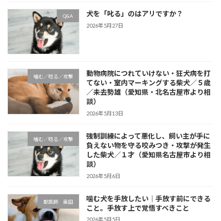
犬を「叱る」のはアリですか？
Q&A
2026年5月27日
動物病院につれていけない・狂犬病を打
噛む／唸る／攻撃
てない・室内マーキングする柴犬／５歳
／未去勢雄（愛知県・北名古屋市より相
談）
2026年5月13日
強制訓練によって悪化し、飼い主が手に
噛む／唸る／攻撃
負えない物を守る咬みつき・攻撃が発生
した柴犬／１才（愛知県名古屋市より相
談）
2026年5月6日
噛む犬を手放したい｜手放す前にできる
獣医師 奥田
こと。手放す上で覚悟すべきこと
2026年5月5日