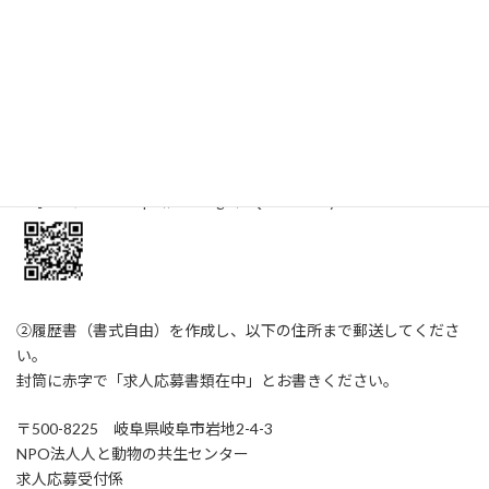
ひ一緒に活動していきましょう！お待ちしています♪
応募方法
以下の①②の両方にて、応募書類を提出してください。
①以下のフォームより、必要事項を入力して送信してください。
フォームURL https://forms.gle/aQ1NHBPc6y1vEDuK6
②履歴書（書式自由）を作成し、以下の住所まで郵送してくださ
い。
封筒に赤字で「求人応募書類在中」とお書きください。
〒500-8225 岐阜県岐阜市岩地2-4-3
NPO法人人と動物の共生センター
求人応募受付係