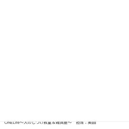
【詳細】
日程：2016年7月3日（日）、7月14日（木）
時間：13:00～15:00
会場：ONELife～犬のしつけ教室＆雑貨屋～
〒500-8225 岐阜市岩地2-4-3
持ち物：筆記用具
参加費：3,000円（教材費込）
定員：10組（1組2名までのご参加でお願いします）※要申し込み
申込方法：メールか電話、もしくは直接受付にてお申し込みくだ
さい。
ONELife～犬のしつけ教室＆雑貨屋～ 担当：奥田