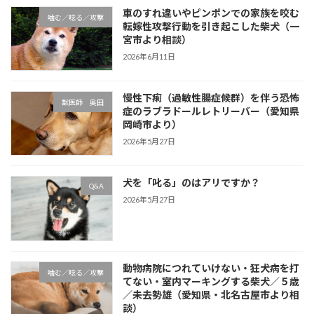
車のすれ違いやピンポンでの家族を咬む
噛む／唸る／攻撃
転嫁性攻撃行動を引き起こした柴犬（一
宮市より相談）
2026年6月11日
慢性下痢（過敏性腸症候群）を伴う恐怖
獣医師 奥田
症のラブラドールレトリーバー（愛知県
岡崎市より）
2026年5月27日
犬を「叱る」のはアリですか？
Q&A
2026年5月27日
動物病院につれていけない・狂犬病を打
噛む／唸る／攻撃
てない・室内マーキングする柴犬／５歳
／未去勢雄（愛知県・北名古屋市より相
談）