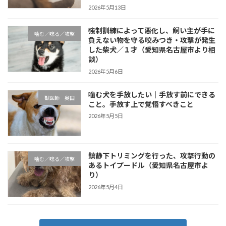
2026年5月13日
強制訓練によって悪化し、飼い主が手に
噛む／唸る／攻撃
負えない物を守る咬みつき・攻撃が発生
した柴犬／１才（愛知県名古屋市より相
談）
2026年5月6日
噛む犬を手放したい｜手放す前にできる
獣医師 奥田
こと。手放す上で覚悟すべきこと
2026年5月5日
鎮静下トリミングを行った、攻撃行動の
噛む／唸る／攻撃
あるトイプードル（愛知県名古屋市よ
り）
2026年5月4日