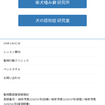
柴犬噛み癖 研究所
犬の認知症 研究室
ONE Lifeとは
レッスン案内
動物行動クリニック
ペットホテル
お問い合わせ
動物取扱業登録標記
登録番号： 岐阜市第120252号(訓練) / 岐阜市第120253号(保管) / 岐阜市第
120254 号(譲受飼養)