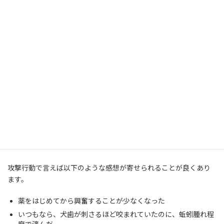
セロトニンの働きが十分であれば、小さなことに対してドキドキ
びくびくしにくく、当然攻撃も発生しにくい状態になります。犬
の方も余裕が生まれるため、「人が何をしようとして近づいてく
るのか」「危害を加えようとしているのか」ということを冷静に
判断できるようになります。抗うつ薬はこの状態を作り出すため
に使われているわけです。
抗うつ薬の効果
抗うつ薬を使用することで、問題行動の発生の頻度と程度に影響
を与えることができます。
攻撃行動で言えば以下のような感想が寄せられることが良くあり
ます。
薬をはじめてから興奮することが少なくなった
いつもなら、犬歯が刺さるほど咬まれていたのに、蚯蚓腫れ程