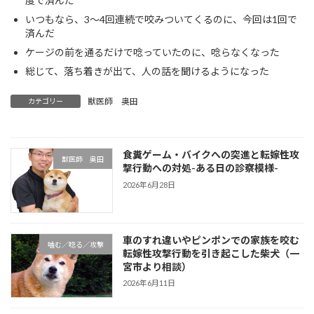
度で済んだ
いつもなら、3～4回連続で咬みついてくるのに、今回は1回で
済んだ
ケージの前を通るだけで唸っていたのに、唸らなくなった
総じて、落ち着きが出て、人の話を聞けるようになった
獣医師 奥田
カテゴリー
食糞ゲーム・バイクへの突進と転嫁性攻
獣医師 奥田
撃行動への対処-ある日の診察模様-
2026年6月28日
車のすれ違いやピンポンでの家族を咬む
噛む／唸る／攻撃
転嫁性攻撃行動を引き起こした柴犬（一
宮市より相談）
2026年6月11日