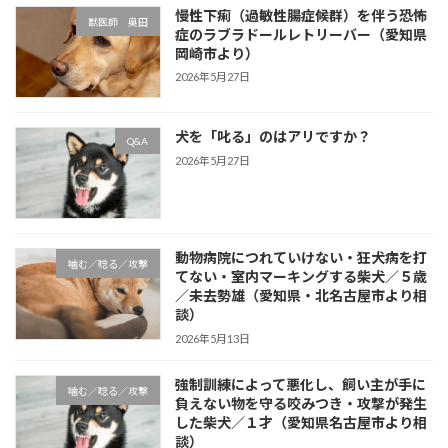
慢性下痢（過敏性腸症候群）を伴う恐怖
獣医師 奥田
症のラブラドールレトリーバー（愛知県
岡崎市より）
2026年5月27日
犬を「叱る」のはアリですか？
Q&A
2026年5月27日
動物病院につれていけない・狂犬病を打
噛む／唸る／攻撃
てない・室内マーキングする柴犬／５歳
／未去勢雄（愛知県・北名古屋市より相
談）
2026年5月13日
強制訓練によって悪化し、飼い主が手に
噛む／唸る／攻撃
負えない物を守る咬みつき・攻撃が発生
した柴犬／１才（愛知県名古屋市より相
談）