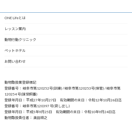
ONE Lifeとは
レッスン案内
動物行動クリニック
ペットホテル
お問い合わせ
動物取扱業登録標記
登録番号： 岐阜市第120252号(訓練) / 岐阜市第120253号(保管) / 岐阜市第
120254 号(譲受飼養)
登録年月日： 平成27年10月27日 有効期間の末日：令和12年10月26日迄
登録番号： 岐阜市第120397 号(貸し出し)
登録年月日： 平成5年9月25日 有効期間の末日：令和10年9月24日迄
動物取扱責任者： 奥田順之