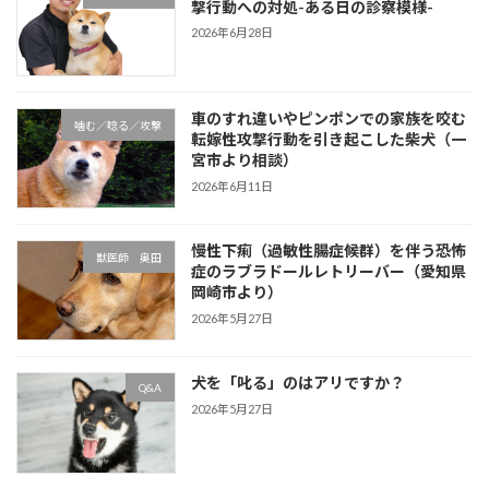
撃行動への対処-ある日の診察模様-
2026年6月28日
車のすれ違いやピンポンでの家族を咬む
噛む／唸る／攻撃
転嫁性攻撃行動を引き起こした柴犬（一
宮市より相談）
2026年6月11日
慢性下痢（過敏性腸症候群）を伴う恐怖
獣医師 奥田
症のラブラドールレトリーバー（愛知県
岡崎市より）
2026年5月27日
犬を「叱る」のはアリですか？
Q&A
2026年5月27日