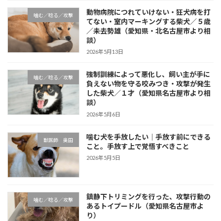
動物病院につれていけない・狂犬病を打
噛む／唸る／攻撃
てない・室内マーキングする柴犬／５歳
／未去勢雄（愛知県・北名古屋市より相
談）
2026年5月13日
強制訓練によって悪化し、飼い主が手に
噛む／唸る／攻撃
負えない物を守る咬みつき・攻撃が発生
した柴犬／１才（愛知県名古屋市より相
談）
2026年5月6日
噛む犬を手放したい｜手放す前にできる
獣医師 奥田
こと。手放す上で覚悟すべきこと
2026年5月5日
鎮静下トリミングを行った、攻撃行動の
噛む／唸る／攻撃
あるトイプードル（愛知県名古屋市よ
り）