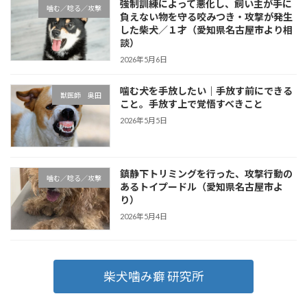
強制訓練によって悪化し、飼い主が手に
噛む／唸る／攻撃
負えない物を守る咬みつき・攻撃が発生
した柴犬／１才（愛知県名古屋市より相
談）
2026年5月6日
噛む犬を手放したい｜手放す前にできる
獣医師 奥田
こと。手放す上で覚悟すべきこと
2026年5月5日
鎮静下トリミングを行った、攻撃行動の
噛む／唸る／攻撃
あるトイプードル（愛知県名古屋市よ
り）
2026年5月4日
柴犬噛み癖 研究所