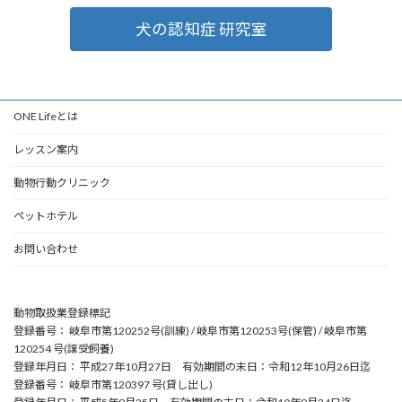
犬の認知症 研究室
ONE Lifeとは
レッスン案内
動物行動クリニック
ペットホテル
お問い合わせ
動物取扱業登録標記
登録番号： 岐阜市第120252号(訓練) / 岐阜市第120253号(保管) / 岐阜市第
120254 号(譲受飼養)
登録年月日： 平成27年10月27日 有効期間の末日：令和12年10月26日迄
登録番号： 岐阜市第120397 号(貸し出し)