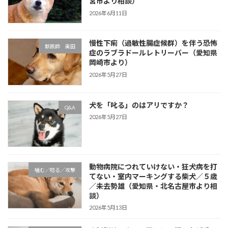
宮市より相談）
2026年6月11日
慢性下痢（過敏性腸症候群）を伴う恐怖
獣医師 奥田
症のラブラドールレトリーバー（愛知県
岡崎市より）
2026年5月27日
犬を「叱る」のはアリですか？
Q&A
2026年5月27日
動物病院につれていけない・狂犬病を打
噛む／唸る／攻撃
てない・室内マーキングする柴犬／５歳
／未去勢雄（愛知県・北名古屋市より相
談）
2026年5月13日