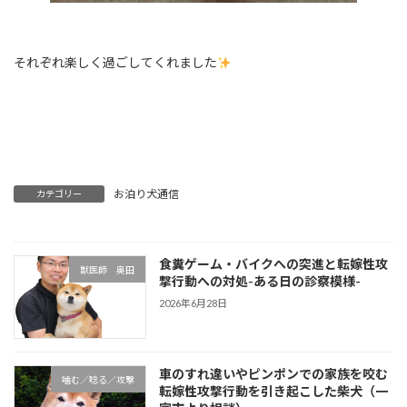
それぞれ楽しく過ごしてくれました
お泊り犬通信
カテゴリー
食糞ゲーム・バイクへの突進と転嫁性攻
獣医師 奥田
撃行動への対処-ある日の診察模様-
2026年6月28日
車のすれ違いやピンポンでの家族を咬む
噛む／唸る／攻撃
転嫁性攻撃行動を引き起こした柴犬（一