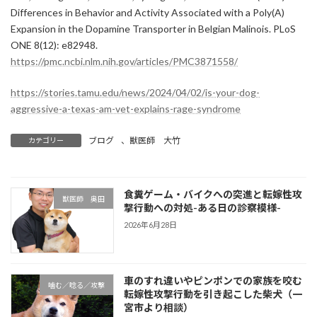
Differences in Behavior and Activity Associated with a Poly(A)
Expansion in the Dopamine Transporter in Belgian Malinois. PLoS
ONE 8(12): e82948.
https://pmc.ncbi.nlm.nih.gov/articles/PMC3871558/
https://stories.tamu.edu/news/2024/04/02/is-your-dog-
aggressive-a-texas-am-vet-explains-rage-syndrome
ブログ
、
獣医師 大竹
カテゴリー
食糞ゲーム・バイクへの突進と転嫁性攻
獣医師 奥田
撃行動への対処-ある日の診察模様-
2026年6月28日
車のすれ違いやピンポンでの家族を咬む
噛む／唸る／攻撃
転嫁性攻撃行動を引き起こした柴犬（一
宮市より相談）