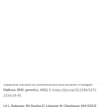
Contents 犬の噛みつきは病気なの？…
ONELife行動クリニックグループ（岐阜・浜
松・埼玉）｜犬猫のしつけ教室と本気噛みや常
同障害等に対する問題行動治療
参考文献
Dodman NH, Miczek KA, Knowles K, Thalhammer JG, Shuster L.
Phenobarbital-responsive episodic dyscontrol (rage) in dogs. J Am
Vet Med Assoc. 1992 Nov 15;201(10):1580-3. PMID: 1289339.
https://pubmed.ncbi.nlm.nih.gov/1289339
Lit, L., Belanger, J. M., Boehm, D., Lybarger, N., Haverbeke, A.,
Diederich, C., & Oberbauer, A. M. (2013). Characterization of a
dopamine transporter polymorphism and behavior in Belgian
Malinois. BMC genetics, 14(1), 1.
https://doi.org/10.1186/1471-
2156-14-45
Lit L, Belanger JM, Boehm D, Lybarger N, Oberbauer AM (2013)