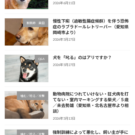
2026年6月11日
慢性下痢（過敏性腸症候群）を伴う恐怖
獣医師 奥田
症のラブラドールレトリーバー（愛知県
岡崎市より）
2026年5月27日
犬を「叱る」のはアリですか？
Q&A
2026年5月27日
動物病院につれていけない・狂犬病を打
噛む／唸る／攻撃
てない・室内マーキングする柴犬／５歳
／未去勢雄（愛知県・北名古屋市より相
談）
2026年5月13日
強制訓練によって悪化し、飼い主が手に
噛む／唸る／攻撃