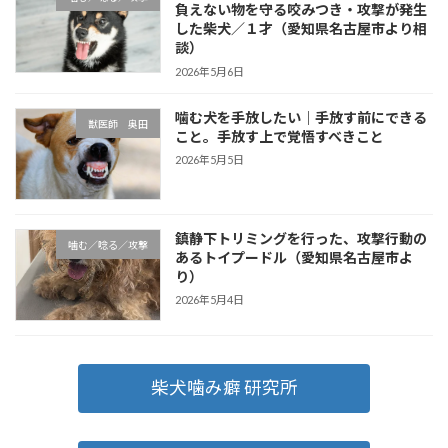
負えない物を守る咬みつき・攻撃が発生
した柴犬／１才（愛知県名古屋市より相
談）
2026年5月6日
噛む犬を手放したい｜手放す前にできる
獣医師 奥田
こと。手放す上で覚悟すべきこと
2026年5月5日
鎮静下トリミングを行った、攻撃行動の
噛む／唸る／攻撃
あるトイプードル（愛知県名古屋市よ
り）
2026年5月4日
柴犬噛み癖 研究所