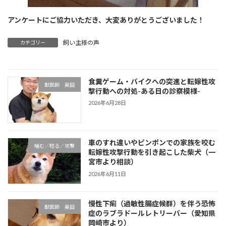
アンケートにご協力いただき、大変ありがとうございました！
飼い主様の声
カテゴリー
食糞ゲーム・バイクへの突進と転嫁性攻
獣医師 奥田
撃行動への対処-ある日の診察模様-
2026年6月28日
車のすれ違いやピンポンでの家族を咬む
噛む／唸る／攻撃
転嫁性攻撃行動を引き起こした柴犬（一
宮市より相談）
2026年6月11日
慢性下痢（過敏性腸症候群）を伴う恐怖
獣医師 奥田
症のラブラドールレトリーバー（愛知県
岡崎市より）