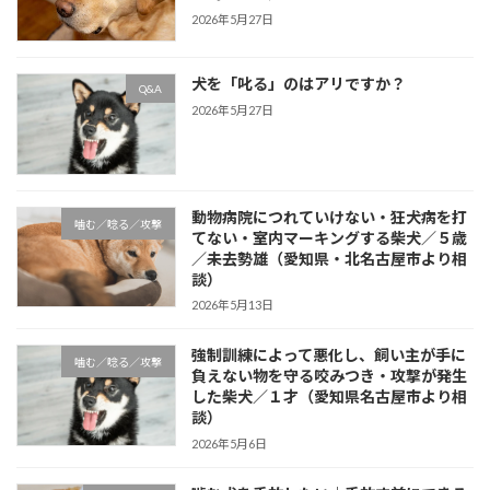
2026年5月27日
犬を「叱る」のはアリですか？
Q&A
2026年5月27日
動物病院につれていけない・狂犬病を打
噛む／唸る／攻撃
てない・室内マーキングする柴犬／５歳
／未去勢雄（愛知県・北名古屋市より相
談）
2026年5月13日
強制訓練によって悪化し、飼い主が手に
噛む／唸る／攻撃
負えない物を守る咬みつき・攻撃が発生
した柴犬／１才（愛知県名古屋市より相
談）
2026年5月6日