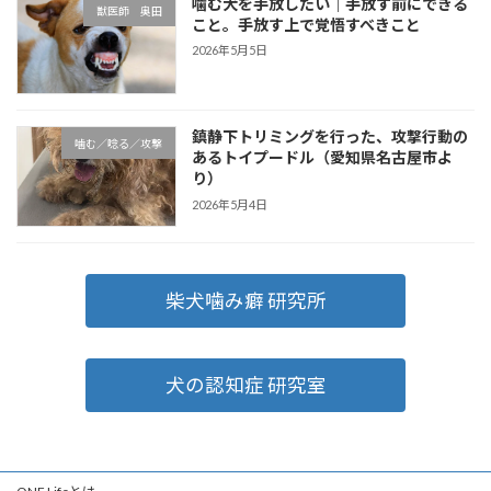
噛む犬を手放したい｜手放す前にできる
獣医師 奥田
こと。手放す上で覚悟すべきこと
2026年5月5日
鎮静下トリミングを行った、攻撃行動の
噛む／唸る／攻撃
あるトイプードル（愛知県名古屋市よ
り）
2026年5月4日
柴犬噛み癖 研究所
犬の認知症 研究室