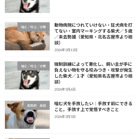
動物病院につれていけない・狂犬病を打
噛む／唸る／攻撃
てない・室内マーキングする柴犬／５歳
／未去勢雄（愛知県・北名古屋市より相
談）
2026年5月13日
強制訓練によって悪化し、飼い主が手に
噛む／唸る／攻撃
負えない物を守る咬みつき・攻撃が発生
した柴犬／１才（愛知県名古屋市より相
談）
2026年5月6日
噛む犬を手放したい｜手放す前にできる
獣医師 奥田
こと。手放す上で覚悟すべきこと
2026年5月5日