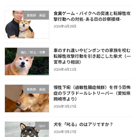
食糞ゲーム・バイクへの突進と転嫁性攻
獣医師 奥田
撃行動への対処-ある日の診察模様-
2026年6月28日
車のすれ違いやピンポンでの家族を咬む
噛む／唸る／攻撃
転嫁性攻撃行動を引き起こした柴犬（一
宮市より相談）
2026年6月11日
慢性下痢（過敏性腸症候群）を伴う恐怖
獣医師 奥田
症のラブラドールレトリーバー（愛知県
岡崎市より）
2026年5月27日
犬を「叱る」のはアリですか？
Q&A
2026年5月27日