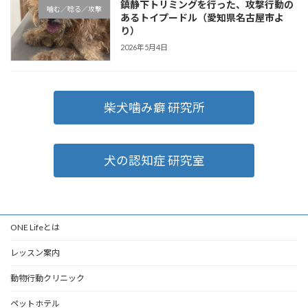
鎮静下トリミングを行った、攻撃行動の
噛む／唸る／攻撃
あるトイプードル（愛知県名古屋市よ
り）
2026年5月4日
柴犬噛み癖 研究所
犬の認知症 研究室
ONE Lifeとは
レッスン案内
動物行動クリニック
ペットホテル