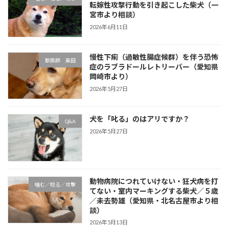
転嫁性攻撃行動を引き起こした柴犬（一
宮市より相談）
2026年6月11日
慢性下痢（過敏性腸症候群）を伴う恐怖
獣医師 奥田
症のラブラドールレトリーバー（愛知県
岡崎市より）
2026年5月27日
犬を「叱る」のはアリですか？
Q&A
2026年5月27日
動物病院につれていけない・狂犬病を打
噛む／唸る／攻撃
てない・室内マーキングする柴犬／５歳
／未去勢雄（愛知県・北名古屋市より相
談）
2026年5月13日