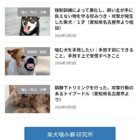
強制訓練によって悪化し、飼い主が手に
噛む／唸る／攻撃
負えない物を守る咬みつき・攻撃が発生
した柴犬／１才（愛知県名古屋市より相
談）
2026年5月6日
噛む犬を手放したい｜手放す前にできる
獣医師 奥田
こと。手放す上で覚悟すべきこと
2026年5月5日
鎮静下トリミングを行った、攻撃行動の
噛む／唸る／攻撃
あるトイプードル（愛知県名古屋市よ
り）
2026年5月4日
柴犬噛み癖 研究所