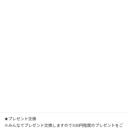
ぜひわんちゃんと飼い主さんも！可愛くドレスコードをして参加
してくださいね♪
[詳細]
日時：2016年12月23日(金・祝) 11：00～15：00
要事前申し込み：定員20組(締切：12月18日(日))
場所：ONELife～犬のしつけ教室＆雑貨屋
〒500-8225 岐阜県岐阜市岩地2-4-3
会費：大人3000円 中学生以下 1000円 (軽食、デザート、飲み
物もでます♪)
ドレスコード：わんちゃんか飼い主さんどちらか何か赤いものを
身につけてご参加ください！(赤い小物、赤い服など・・・)
無ければこちらでお貸しします♪
★プレゼント交換
※みんなでプレゼント交換しますので500円程度のプレゼントをご