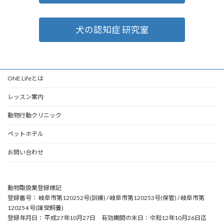
犬の認知症 研究室
ONE Lifeとは
レッスン案内
動物行動クリニック
ペットホテル
お問い合わせ
動物取扱業登録標記
登録番号： 岐阜市第120252号(訓練) / 岐阜市第120253号(保管) / 岐阜市第
120254 号(譲受飼養)
登録年月日： 平成27年10月27日 有効期間の末日：令和12年10月26日迄