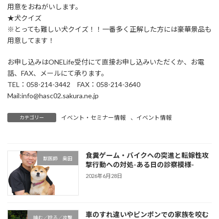
用意をおねがいします。
★犬クイズ
※とっても難しい犬クイズ！！一番多く正解した方には豪華景品も
用意してます！
お申し込みはONELife受付にて直接お申し込みいただくか、お電
話、FAX、メールにて承ります。
TEL：058-214-3442 FAX：058-214-3640
Mail:info@hasc02.sakura.ne.jp
イベント・セミナー情報
、
イベント情報
カテゴリー
食糞ゲーム・バイクへの突進と転嫁性攻
獣医師 奥田
撃行動への対処-ある日の診察模様-
2026年6月28日
車のすれ違いやピンポンでの家族を咬む
噛む／唸る／攻撃