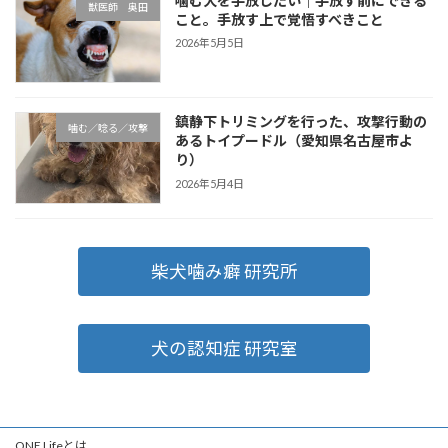
噛む犬を手放したい｜手放す前にできる
獣医師 奥田
こと。手放す上で覚悟すべきこと
2026年5月5日
鎮静下トリミングを行った、攻撃行動の
噛む／唸る／攻撃
あるトイプードル（愛知県名古屋市よ
り）
2026年5月4日
柴犬噛み癖 研究所
犬の認知症 研究室
ONE Lifeとは