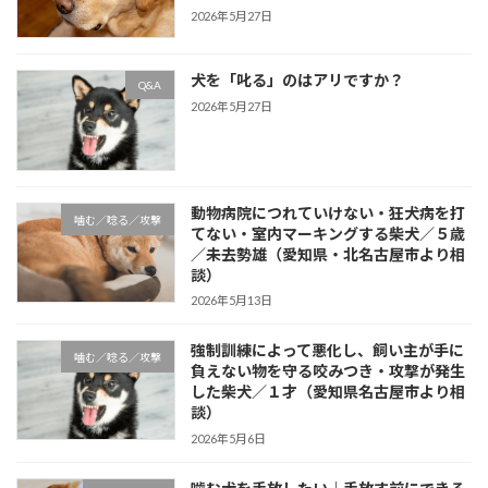
2026年5月27日
犬を「叱る」のはアリですか？
Q&A
2026年5月27日
動物病院につれていけない・狂犬病を打
噛む／唸る／攻撃
てない・室内マーキングする柴犬／５歳
／未去勢雄（愛知県・北名古屋市より相
談）
2026年5月13日
強制訓練によって悪化し、飼い主が手に
噛む／唸る／攻撃
負えない物を守る咬みつき・攻撃が発生
した柴犬／１才（愛知県名古屋市より相
談）
2026年5月6日