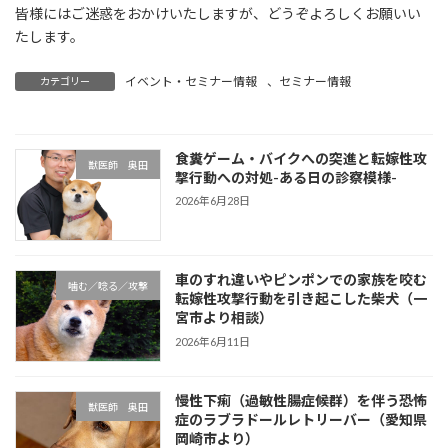
皆様にはご迷惑をおかけいたしますが、どうぞよろしくお願いい
たします。
イベント・セミナー情報
、
セミナー情報
カテゴリー
食糞ゲーム・バイクへの突進と転嫁性攻
獣医師 奥田
撃行動への対処-ある日の診察模様-
2026年6月28日
車のすれ違いやピンポンでの家族を咬む
噛む／唸る／攻撃
転嫁性攻撃行動を引き起こした柴犬（一
宮市より相談）
2026年6月11日
慢性下痢（過敏性腸症候群）を伴う恐怖
獣医師 奥田
症のラブラドールレトリーバー（愛知県
岡崎市より）