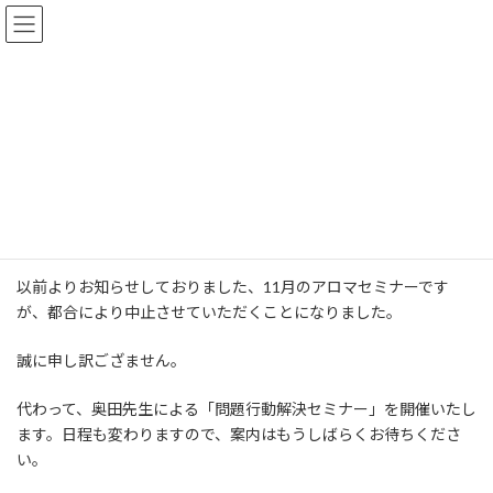
コ
ナ
ン
ビ
テ
ゲ
ン
ー
ツ
シ
【お詫びとお知らせ】
へ
ョ
ス
ン
キ
に
最
2016年10月19日
2016年10月19日
終
ッ
移
更
新
プ
動
日
HOME
投稿一覧
イベント・セミナー情報
【お詫びとお知らせ】
時
:
以前よりお知らせしておりました、11月のアロマセミナーです
が、都合により中止させていただくことになりました。
誠に申し訳ござません。
代わって、奥田先生による「問題行動解決セミナー」を開催いたし
ます。日程も変わりますので、案内はもうしばらくお待ちくださ
い。