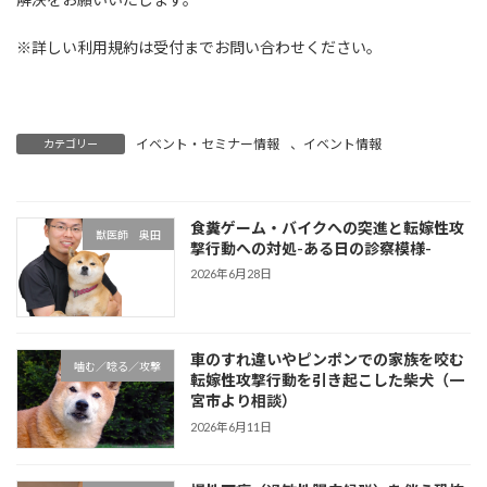
※詳しい利用規約は受付までお問い合わせください。
イベント・セミナー情報
、
イベント情報
カテゴリー
食糞ゲーム・バイクへの突進と転嫁性攻
獣医師 奥田
撃行動への対処-ある日の診察模様-
2026年6月28日
車のすれ違いやピンポンでの家族を咬む
噛む／唸る／攻撃
転嫁性攻撃行動を引き起こした柴犬（一
宮市より相談）
2026年6月11日