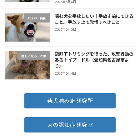
2026年5月6日
噛む犬を手放したい｜手放す前にできる
獣医師 奥田
こと。手放す上で覚悟すべきこと
2026年5月5日
鎮静下トリミングを行った、攻撃行動の
噛む／唸る／攻撃
あるトイプードル（愛知県名古屋市よ
り）
2026年5月4日
柴犬噛み癖 研究所
犬の認知症 研究室