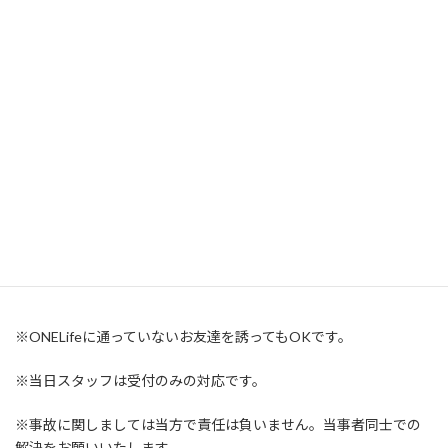
日にち：8月5日、19日、26日（12日を除く金曜日）
時間：１８：００～２０：００
料金：貸切30分1000円（1グループ何頭でも可）
申込方法：お電話（０５８－２１４－３４４２）
要予約
Mail（
info@hasc02.sakura.ne.jp
）
ご希望のお日にちと時間をご連絡ください。
※ONELifeに通っていないお友達を誘ってもOKです。
※当日スタッフは受付のみの対応です。
※事故に関しましては当方で責任は負いません。当事者同士での
解決をお願いいたします。