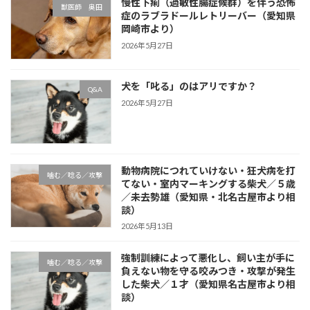
慢性下痢（過敏性腸症候群）を伴う恐怖
獣医師 奥田
症のラブラドールレトリーバー（愛知県
岡崎市より）
2026年5月27日
犬を「叱る」のはアリですか？
Q&A
2026年5月27日
動物病院につれていけない・狂犬病を打
噛む／唸る／攻撃
てない・室内マーキングする柴犬／５歳
／未去勢雄（愛知県・北名古屋市より相
談）
2026年5月13日
強制訓練によって悪化し、飼い主が手に
噛む／唸る／攻撃
負えない物を守る咬みつき・攻撃が発生
した柴犬／１才（愛知県名古屋市より相
談）