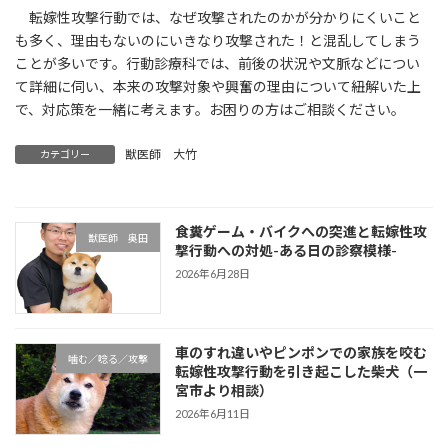
転嫁性攻撃行動では、なぜ攻撃されたのかが分かりにくいこと
も多く、理由もないのにいきなり攻撃された！と混乱してしまう
ことが多いです。行動診療科では、前後の状況や文脈などについ
て詳細に伺い、本来の攻撃対象や興奮の理由について紐解いた上
で、対応策を一緒に考えます。お困りの方はご相談ください。
獣医師 大竹
カテゴリー
食糞ゲーム・バイクへの突進と転嫁性攻
獣医師 奥田
撃行動への対処-ある日の診察模様-
2026年6月28日
車のすれ違いやピンポンでの家族を咬む
噛む／唸る／攻撃
転嫁性攻撃行動を引き起こした柴犬（一
宮市より相談）
2026年6月11日