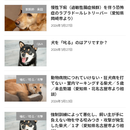
慢性下痢（過敏性腸症候群）を伴う恐怖
獣医師 奥田
症のラブラドールレトリーバー（愛知県
岡崎市より）
2026年5月27日
犬を「叱る」のはアリですか？
Q&A
2026年5月27日
動物病院につれていけない・狂犬病を打
噛む／唸る／攻撃
てない・室内マーキングする柴犬／５歳
／未去勢雄（愛知県・北名古屋市より相
談）
2026年5月13日
強制訓練によって悪化し、飼い主が手に
噛む／唸る／攻撃
負えない物を守る咬みつき・攻撃が発生
した柴犬／１才（愛知県名古屋市より相