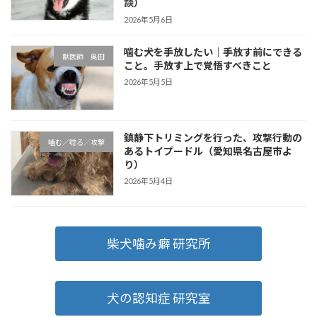
談）
2026年5月6日
噛む犬を手放したい｜手放す前にできる
獣医師 奥田
こと。手放す上で覚悟すべきこと
2026年5月5日
鎮静下トリミングを行った、攻撃行動の
噛む／唸る／攻撃
あるトイプードル（愛知県名古屋市よ
り）
2026年5月4日
柴犬噛み癖 研究所
犬の認知症 研究室