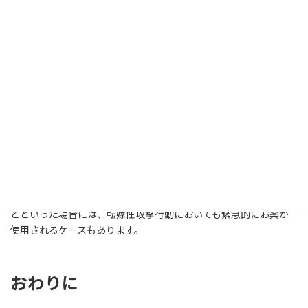
与え、望ましい行動を示したときには適切に報酬を与えること
で、その行動を強化しておかなければなりません。日々のトレー
ニングが重要になってきます。
薬はあるの？
転嫁性攻撃行動の治療において、必ずしもお薬は必要ではあり
ません。どちらかといえば、興奮の原因となる攻撃行動の治療
や、安全管理が治療の柱となります。
ただし、興奮が過度である、環境の管理などに限界がある、根
本的な解決のためのトレーニングに時間がかかる、ご家族にご高
齢の方や小さいお子さんがいて早急な安全確保が求められる、な
どといった場合には、転嫁性攻撃行動においても緊急的にお薬が
使用されるケースもあります。
おわりに