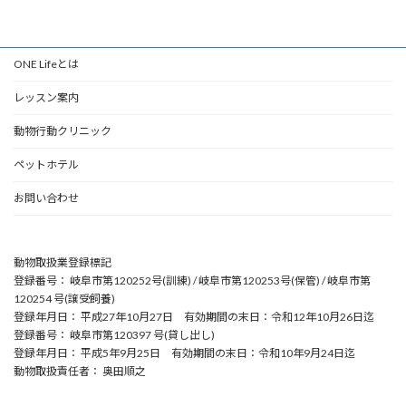
ONE Lifeとは
レッスン案内
動物行動クリニック
ペットホテル
お問い合わせ
動物取扱業登録標記
登録番号： 岐阜市第120252号(訓練) / 岐阜市第120253号(保管) / 岐阜市第
120254 号(譲受飼養)
登録年月日： 平成27年10月27日 有効期間の末日：令和12年10月26日迄
登録番号： 岐阜市第120397 号(貸し出し)
登録年月日： 平成5年9月25日 有効期間の末日：令和10年9月24日迄
動物取扱責任者： 奥田順之