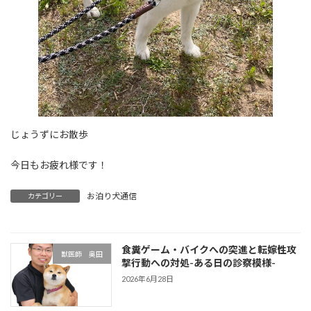
じょうずにお散歩
今日もお疲れ様です！
お泊り犬通信
カテゴリー
食糞ゲーム・バイクへの突進と転嫁性攻
獣医師 奥田
撃行動への対処-ある日の診察模様-
2026年6月28日