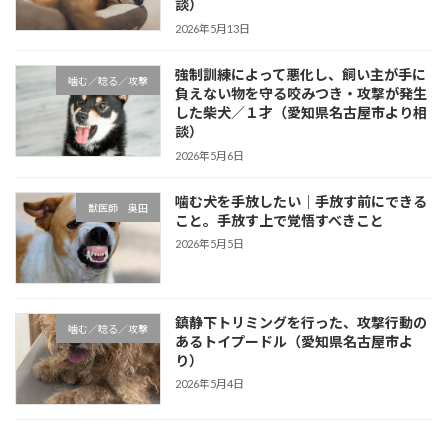
談）
2026年5月13日
強制訓練によって悪化し、飼い主が手に
噛む／唸る／攻撃
負えない物を守る咬みつき・攻撃が発生
した柴犬／１才（愛知県名古屋市より相
談）
2026年5月6日
噛む犬を手放したい｜手放す前にできる
獣医師 奥田
こと。手放す上で覚悟すべきこと
2026年5月5日
鎮静下トリミングを行った、攻撃行動の
噛む／唸る／攻撃
あるトイプードル（愛知県名古屋市よ
り）
2026年5月4日