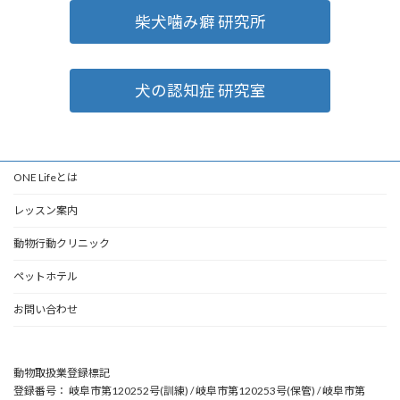
柴犬噛み癖 研究所
犬の認知症 研究室
ONE Lifeとは
レッスン案内
動物行動クリニック
ペットホテル
お問い合わせ
動物取扱業登録標記
登録番号： 岐阜市第120252号(訓練) / 岐阜市第120253号(保管) / 岐阜市第