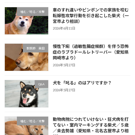
車のすれ違いやピンポンでの家族を咬む
噛む／唸る／攻撃
転嫁性攻撃行動を引き起こした柴犬（一
宮市より相談）
2026年6月11日
慢性下痢（過敏性腸症候群）を伴う恐怖
獣医師 奥田
症のラブラドールレトリーバー（愛知県
岡崎市より）
2026年5月27日
犬を「叱る」のはアリですか？
Q&A
2026年5月27日
動物病院につれていけない・狂犬病を打
噛む／唸る／攻撃
てない・室内マーキングする柴犬／５歳
／未去勢雄（愛知県・北名古屋市より相