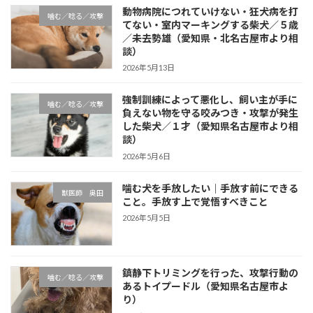
動物病院につれていけない・狂犬病を打
噛む／唸る／攻撃
てない・室内マーキングする柴犬／５歳
／未去勢雄（愛知県・北名古屋市より相
談）
2026年5月13日
強制訓練によって悪化し、飼い主が手に
噛む／唸る／攻撃
負えない物を守る咬みつき・攻撃が発生
した柴犬／１才（愛知県名古屋市より相
談）
2026年5月6日
噛む犬を手放したい｜手放す前にできる
獣医師 奥田
こと。手放す上で覚悟すべきこと
2026年5月5日
鎮静下トリミングを行った、攻撃行動の
噛む／唸る／攻撃
あるトイプードル（愛知県名古屋市よ
り）