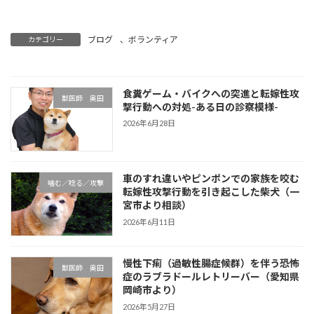
ブログ
、
ボランティア
カテゴリー
食糞ゲーム・バイクへの突進と転嫁性攻
獣医師 奥田
撃行動への対処-ある日の診察模様-
2026年6月28日
車のすれ違いやピンポンでの家族を咬む
噛む／唸る／攻撃
転嫁性攻撃行動を引き起こした柴犬（一
宮市より相談）
2026年6月11日
慢性下痢（過敏性腸症候群）を伴う恐怖
獣医師 奥田
症のラブラドールレトリーバー（愛知県
岡崎市より）
2026年5月27日