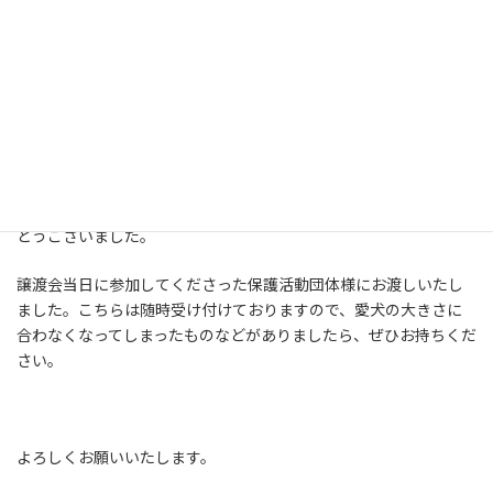
次回、犬猫保護団体支援のための譲渡会開催のチラシ作成や展示
物の製作費用として大切に使わせていただきます。
次回、3月に予定しておりますので、未使用の日用品、犬服（１、
2回程度着用はＯＫ）、本、ＣＤなどがございましたら、しまって
おいていただけたら助かります。
また、使わなくなったクレート、ケージ、などのご寄付もありが
とうございました。
譲渡会当日に参加してくださった保護活動団体様にお渡しいたし
ました。こちらは随時受け付けておりますので、愛犬の大きさに
合わなくなってしまったものなどがありましたら、ぜひお持ちくだ
さい。
よろしくお願いいたします。