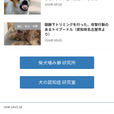
2026年5月5日
鎮静下トリミングを行った、攻撃行動の
噛む／唸る／攻撃
あるトイプードル（愛知県名古屋市よ
り）
2026年5月4日
柴犬噛み癖 研究所
犬の認知症 研究室
ONE Lifeとは