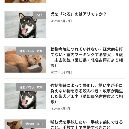
犬を「叱る」のはアリですか？
Q&A
2026年5月27日
動物病院につれていけない・狂犬病を打
噛む／唸る／攻撃
てない・室内マーキングする柴犬／５歳
／未去勢雄（愛知県・北名古屋市より相
談）
2026年5月13日
強制訓練によって悪化し、飼い主が手に
噛む／唸る／攻撃
負えない物を守る咬みつき・攻撃が発生
した柴犬／１才（愛知県名古屋市より相
談）
2026年5月6日
噛む犬を手放したい｜手放す前にできる
獣医師 奥田
こと。手放す上で覚悟すべきこと