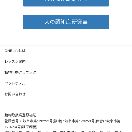
犬の認知症 研究室
ONE Lifeとは
レッスン案内
動物行動クリニック
ペットホテル
お問い合わせ
動物取扱業登録標記
登録番号： 岐阜市第120252号(訓練) / 岐阜市第120253号(保管) / 岐阜市第
120254 号(譲受飼養)