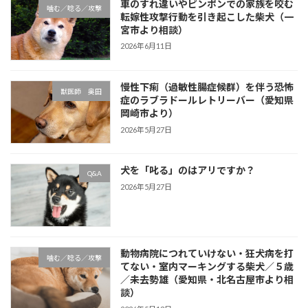
車のすれ違いやピンポンでの家族を咬む
噛む／唸る／攻撃
転嫁性攻撃行動を引き起こした柴犬（一
宮市より相談）
2026年6月11日
慢性下痢（過敏性腸症候群）を伴う恐怖
獣医師 奥田
症のラブラドールレトリーバー（愛知県
岡崎市より）
2026年5月27日
犬を「叱る」のはアリですか？
Q&A
2026年5月27日
動物病院につれていけない・狂犬病を打
噛む／唸る／攻撃
てない・室内マーキングする柴犬／５歳
／未去勢雄（愛知県・北名古屋市より相
談）