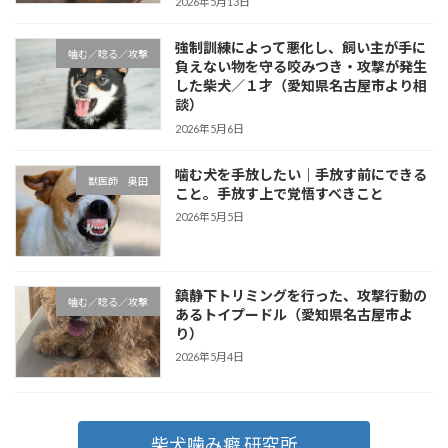
2026年5月13日
強制訓練によって悪化し、飼い主が手に
噛む／唸る／攻撃
負えない物を守る咬みつき・攻撃が発生
した柴犬／１才（愛知県名古屋市より相
談）
2026年5月6日
噛む犬を手放したい｜手放す前にできる
獣医師 奥田
こと。手放す上で覚悟すべきこと
2026年5月5日
鎮静下トリミングを行った、攻撃行動の
噛む／唸る／攻撃
あるトイプードル（愛知県名古屋市よ
り）
2026年5月4日
柴犬噛み癖 研究所