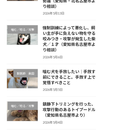
勢雄（愛知県・北名古屋市よ
り相談）
2026年5月13日
強制訓練によって悪化し、飼
噛む／唸る／攻撃
い主が手に負えない物を守る
咬みつき・攻撃が発生した柴
犬／１才（愛知県名古屋市よ
り相談）
2026年5月6日
噛む犬を手放したい｜手放す
獣医師 奥田
前にできること。手放す上で
覚悟すべきこと
2026年5月5日
鎮静下トリミングを行った、
噛む／唸る／攻撃
攻撃行動のあるトイプードル
（愛知県名古屋市より）
2026年5月4日