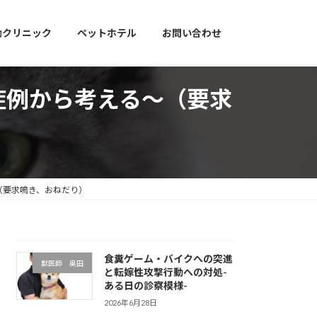
動クリニック
ペットホテル
お問い合わせ
症例から考える～（要求
（要求鳴き、おねだり）
食糞ゲーム・バイクへの突進
獣医師 奥田
と転嫁性攻撃行動への対処-
ある日の診察模様-
2026年6月28日