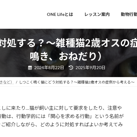
ONE Lifeとは
レッスン案内
動物行
対処する？～雑種猫2歳オスの
鳴き、おねだり）
最
2024年8月22日
2025年9月20日
終
更
新
きなど）
しつこく鳴く猫にどう対処する？～雑種猫2歳オスの症例から考える～
日
時
:
こしに来たり…猫が飼い主に対して要求をしたり、注意や
行動は、行動学的には「関心を求める行動」という名前が
をご紹介しながら、どのように対処すればよいか考えてみ