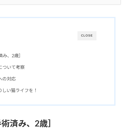
CLOSE
済み、2歳］
について考察
への対応
のしい猫ライフを！
術済み、2歳］