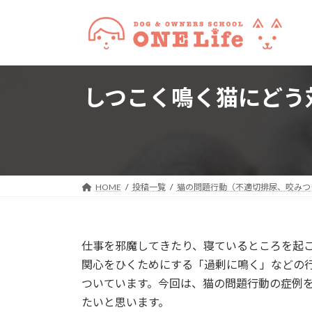
コ
ナ
ン
ビ
テ
ゲ
ン
ー
ツ
シ
しつこく鳴く猫にどう
へ
ョ
ス
ン
キ
に
ッ
移
プ
動
HOME
投稿一覧
猫の問題行動（不適切排尿、咬みつ
仕事を邪魔してきたり、寝ているところを起
関心をひくためにする「過剰に鳴く」などの
ついています。今回は、猫の問題行動の症例
たいと思います。