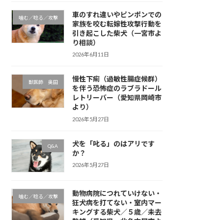
車のすれ違いやピンポンでの
噛む／唸る／攻撃
家族を咬む転嫁性攻撃行動を
引き起こした柴犬（一宮市よ
り相談）
2026年6月11日
慢性下痢（過敏性腸症候群）
獣医師 奥田
を伴う恐怖症のラブラドール
レトリーバー（愛知県岡崎市
より）
2026年5月27日
犬を「叱る」のはアリです
Q&A
か？
2026年5月27日
動物病院につれていけない・
噛む／唸る／攻撃
狂犬病を打てない・室内マー
キングする柴犬／５歳／未去