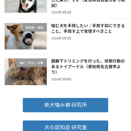
談）
2026年5月6日
噛む犬を手放したい｜手放す前にできる
獣医師 奥田
こと。手放す上で覚悟すべきこと
2026年5月5日
鎮静下トリミングを行った、攻撃行動の
噛む／唸る／攻撃
あるトイプードル（愛知県名古屋市よ
り）
2026年5月4日
柴犬噛み癖 研究所
犬の認知症 研究室