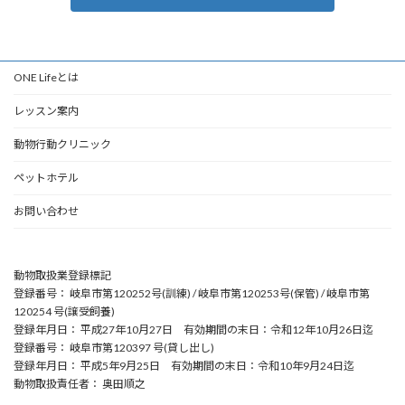
ONE Lifeとは
レッスン案内
動物行動クリニック
ペットホテル
お問い合わせ
動物取扱業登録標記
登録番号： 岐阜市第120252号(訓練) / 岐阜市第120253号(保管) / 岐阜市第
120254 号(譲受飼養)
登録年月日： 平成27年10月27日 有効期間の末日：令和12年10月26日迄
登録番号： 岐阜市第120397 号(貸し出し)
登録年月日： 平成5年9月25日 有効期間の末日：令和10年9月24日迄
動物取扱責任者： 奥田順之