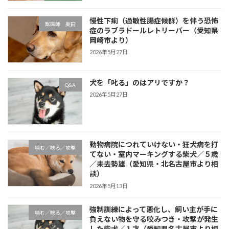
慢性下痢（過敏性腸症候群）を伴う恐怖
獣医師 奥田
症のラブラドールレトリーバー（愛知県
岡崎市より）
2026年5月27日
犬を「叱る」のはアリですか？
Q&A
2026年5月27日
動物病院につれていけない・狂犬病を打
噛む／唸る／攻撃
てない・室内マーキングする柴犬／５歳
／未去勢雄（愛知県・北名古屋市より相
談）
2026年5月13日
強制訓練によって悪化し、飼い主が手に
噛む／唸る／攻撃
負えない物を守る咬みつき・攻撃が発生
した柴犬／１才（愛知県名古屋市より相