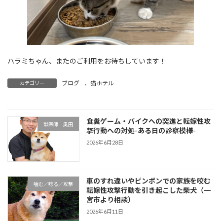
ハラミちゃん、またのご利用をお待ちしています！
ブログ
、
猫ホテル
カテゴリー
食糞ゲーム・バイクへの突進と転嫁性攻
獣医師 奥田
撃行動への対処-ある日の診察模様-
2026年6月28日
車のすれ違いやピンポンでの家族を咬む
噛む／唸る／攻撃
転嫁性攻撃行動を引き起こした柴犬（一
宮市より相談）
2026年6月11日