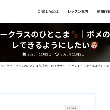
ONE Lifeとは
レッスン案内
動物行
ークラスのひとこま
｜ポメ
レできるようにしたい
最
2025年11月2日
2025年11月2日
終
更
新
報告］パピークラスのひとこま
｜ポメの子犬さん、上手にトイレできるようにした
日
時
:
CLOSE