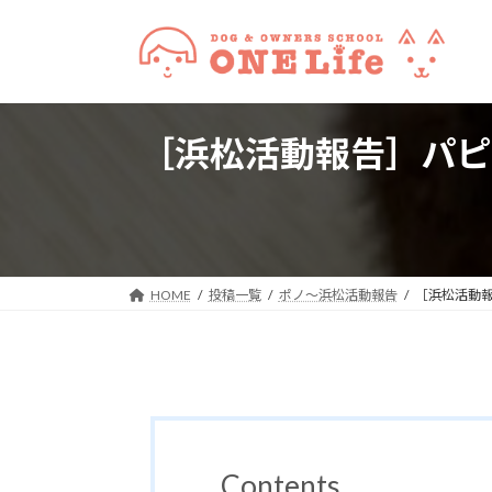
コ
ナ
ン
ビ
テ
ゲ
ン
ー
ツ
シ
［浜松活動報告］パピ
へ
ョ
ス
ン
キ
に
ッ
移
プ
動
HOME
投稿一覧
ポノ～浜松活動報告
［浜松活動
Contents