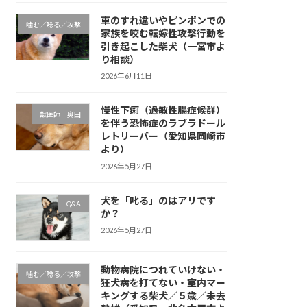
車のすれ違いやピンポンでの
噛む／唸る／攻撃
家族を咬む転嫁性攻撃行動を
引き起こした柴犬（一宮市よ
り相談）
2026年6月11日
慢性下痢（過敏性腸症候群）
獣医師 奥田
を伴う恐怖症のラブラドール
レトリーバー（愛知県岡崎市
より）
2026年5月27日
犬を「叱る」のはアリです
Q&A
か？
2026年5月27日
動物病院につれていけない・
噛む／唸る／攻撃
狂犬病を打てない・室内マー
キングする柴犬／５歳／未去