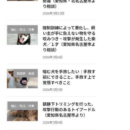
勢雄（愛知県・北名古屋市よ
り相談）
2026年5月13日
強制訓練によって悪化し、飼
噛む／唸る／攻撃
い主が手に負えない物を守る
咬みつき・攻撃が発生した柴
犬／１才（愛知県名古屋市よ
り相談）
2026年5月6日
噛む犬を手放したい｜手放す
獣医師 奥田
前にできること。手放す上で
覚悟すべきこと
2026年5月5日
鎮静下トリミングを行った、
噛む／唸る／攻撃
攻撃行動のあるトイプードル
（愛知県名古屋市より）
2026年5月4日