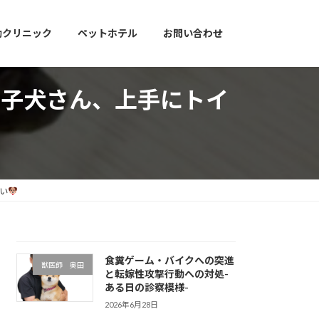
動クリニック
ペットホテル
お問い合わせ
の子犬さん、上手にトイ
い
食糞ゲーム・バイクへの突進
獣医師 奥田
と転嫁性攻撃行動への対処-
ある日の診察模様-
2026年6月28日