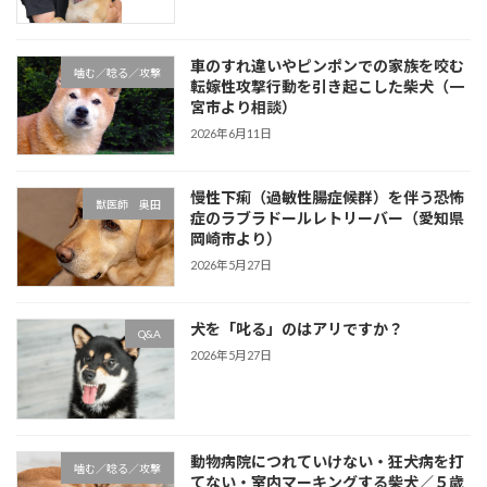
車のすれ違いやピンポンでの家族を咬む
噛む／唸る／攻撃
転嫁性攻撃行動を引き起こした柴犬（一
宮市より相談）
2026年6月11日
慢性下痢（過敏性腸症候群）を伴う恐怖
獣医師 奥田
症のラブラドールレトリーバー（愛知県
岡崎市より）
2026年5月27日
犬を「叱る」のはアリですか？
Q&A
2026年5月27日
動物病院につれていけない・狂犬病を打
噛む／唸る／攻撃
てない・室内マーキングする柴犬／５歳