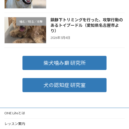
鎮静下トリミングを行った、攻撃行動の
噛む／唸る／攻撃
あるトイプードル（愛知県名古屋市よ
り）
2026年5月4日
柴犬噛み癖 研究所
犬の認知症 研究室
ONE Lifeとは
レッスン案内