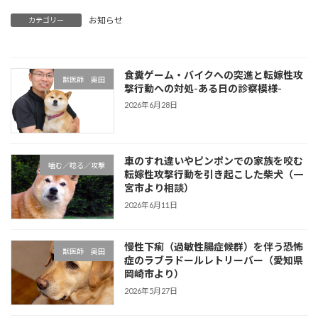
お知らせ
カテゴリー
食糞ゲーム・バイクへの突進と転嫁性攻
獣医師 奥田
撃行動への対処-ある日の診察模様-
2026年6月28日
車のすれ違いやピンポンでの家族を咬む
噛む／唸る／攻撃
転嫁性攻撃行動を引き起こした柴犬（一
宮市より相談）
2026年6月11日
慢性下痢（過敏性腸症候群）を伴う恐怖
獣医師 奥田
症のラブラドールレトリーバー（愛知県
岡崎市より）
2026年5月27日