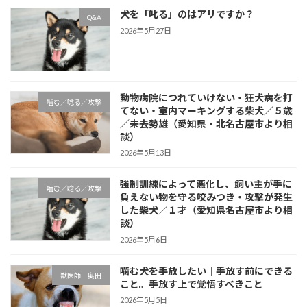
犬を「叱る」のはアリですか？
Q&A
2026年5月27日
動物病院につれていけない・狂犬病を打
噛む／唸る／攻撃
てない・室内マーキングする柴犬／５歳
／未去勢雄（愛知県・北名古屋市より相
談）
2026年5月13日
強制訓練によって悪化し、飼い主が手に
噛む／唸る／攻撃
負えない物を守る咬みつき・攻撃が発生
した柴犬／１才（愛知県名古屋市より相
談）
2026年5月6日
噛む犬を手放したい｜手放す前にできる
獣医師 奥田
こと。手放す上で覚悟すべきこと
2026年5月5日