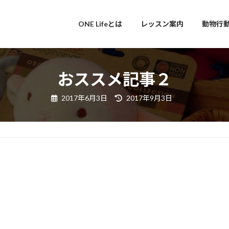
ONE Lifeとは
レッスン案内
動物行
おススメ記事２
最
2017年6月3日
2017年9月3日
終
更
新
日
時
: