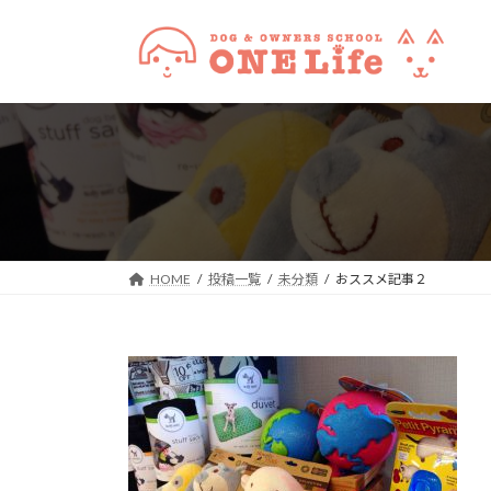
コ
ナ
ン
ビ
テ
ゲ
ン
ー
ツ
シ
へ
ョ
ス
ン
キ
に
ッ
移
プ
動
HOME
投稿一覧
未分類
おススメ記事２