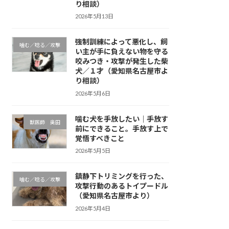
り相談）
2026年5月13日
強制訓練によって悪化し、飼
噛む／唸る／攻撃
い主が手に負えない物を守る
咬みつき・攻撃が発生した柴
犬／１才（愛知県名古屋市よ
り相談）
2026年5月6日
噛む犬を手放したい｜手放す
獣医師 奥田
前にできること。手放す上で
覚悟すべきこと
2026年5月5日
鎮静下トリミングを行った、
噛む／唸る／攻撃
攻撃行動のあるトイプードル
（愛知県名古屋市より）
2026年5月4日