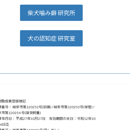
柴犬噛み癖 研究所
犬の認知症 研究室
物取扱業登録標記
番号： 岐阜市第120252号(訓練) / 岐阜市第120253号(保管) /
市第120254 号(譲受飼養)
録年月日： 平成27年10月27日 有効期間の末日：令和12年10
26日迄