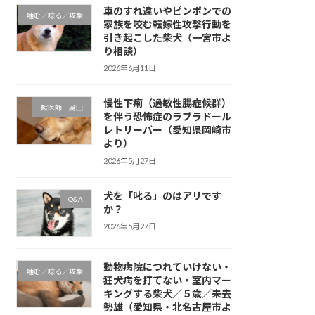
車のすれ違いやピンポンでの
噛む／唸る／攻撃
家族を咬む転嫁性攻撃行動を
引き起こした柴犬（一宮市よ
り相談）
2026年6月11日
慢性下痢（過敏性腸症候群）
獣医師 奥田
を伴う恐怖症のラブラドール
レトリーバー（愛知県岡崎市
より）
2026年5月27日
犬を「叱る」のはアリです
Q&A
か？
2026年5月27日
動物病院につれていけない・
噛む／唸る／攻撃
狂犬病を打てない・室内マー
キングする柴犬／５歳／未去
勢雄（愛知県・北名古屋市よ