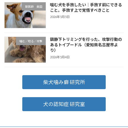
噛む犬を手放したい｜手放す前にできる
獣医師 奥田
こと。手放す上で覚悟すべきこと
2026年5月5日
鎮静下トリミングを行った、攻撃行動の
噛む／唸る／攻撃
あるトイプードル（愛知県名古屋市よ
り）
2026年5月4日
柴犬噛み癖 研究所
犬の認知症 研究室