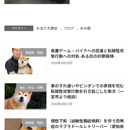
お泊り犬通信
、
ブログ
、
未分類
カテゴリー
食糞ゲーム・バイクへの突進と転嫁性攻
獣医師 奥田
撃行動への対処-ある日の診察模様-
2026年6月28日
車のすれ違いやピンポンでの家族を咬む
噛む／唸る／攻撃
転嫁性攻撃行動を引き起こした柴犬（一
宮市より相談）
2026年6月11日
慢性下痢（過敏性腸症候群）を伴う恐怖
獣医師 奥田
症のラブラドールレトリーバー（愛知県