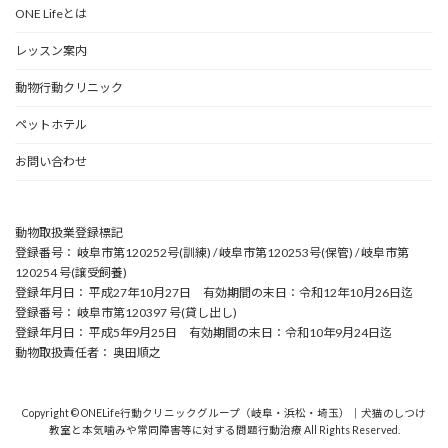
ONE Lifeとは
レッスン案内
動物行動クリニック
ペットホテル
お問い合わせ
動物取扱業登録標記
登録番号： 岐阜市第120252号(訓練) / 岐阜市第120253号(保管) / 岐阜市第
120254 号(譲受飼養)
登録年月日： 平成27年10月27日 有効期間の末日：令和12年10月26日迄
登録番号： 岐阜市第120397 号(貸し出し)
登録年月日： 平成5年9月25日 有効期間の末日：令和10年9月24日迄
動物取扱責任者： 奥田順之
Copyright © ONELife行動クリニックグループ（岐阜・浜松・埼玉）｜犬猫のしつけ
教室と本気噛みや常同障害等に対する問題行動治療 All Rights Reserved.