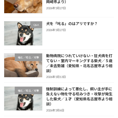
岡崎市より）
2026年5月27日
犬を「叱る」のはアリですか？
Q&A
2026年5月27日
動物病院につれていけない・狂犬病を打
噛む／唸る／攻撃
てない・室内マーキングする柴犬／５歳
／未去勢雄（愛知県・北名古屋市より相
談）
2026年5月13日
強制訓練によって悪化し、飼い主が手に
噛む／唸る／攻撃
負えない物を守る咬みつき・攻撃が発生
した柴犬／１才（愛知県名古屋市より相
談）
2026年5月6日