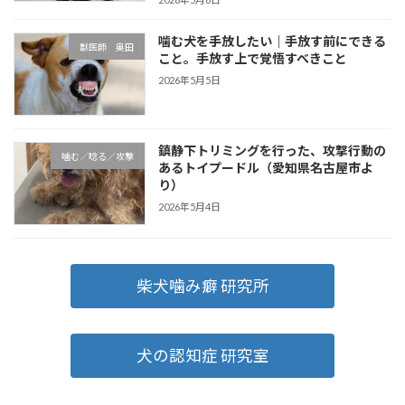
噛む犬を手放したい｜手放す前にできる
獣医師 奥田
こと。手放す上で覚悟すべきこと
2026年5月5日
鎮静下トリミングを行った、攻撃行動の
噛む／唸る／攻撃
あるトイプードル（愛知県名古屋市よ
り）
2026年5月4日
柴犬噛み癖 研究所
犬の認知症 研究室