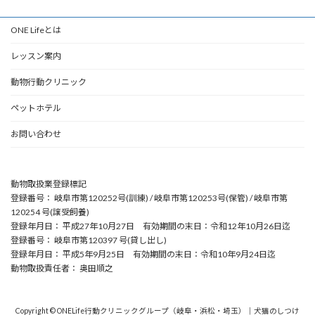
ONE Lifeとは
レッスン案内
動物行動クリニック
ペットホテル
お問い合わせ
動物取扱業登録標記
登録番号： 岐阜市第120252号(訓練) / 岐阜市第120253号(保管) / 岐阜市第
120254 号(譲受飼養)
登録年月日： 平成27年10月27日 有効期間の末日：令和12年10月26日迄
登録番号： 岐阜市第120397 号(貸し出し)
登録年月日： 平成5年9月25日 有効期間の末日：令和10年9月24日迄
動物取扱責任者： 奥田順之
Copyright © ONELife行動クリニックグループ（岐阜・浜松・埼玉）｜犬猫のしつけ