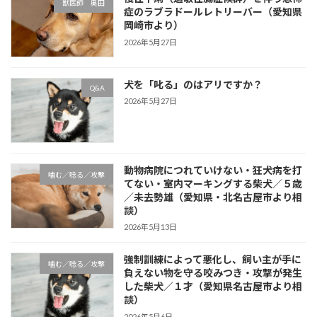
獣医師 奥田
症のラブラドールレトリーバー（愛知県
岡崎市より）
2026年5月27日
犬を「叱る」のはアリですか？
Q&A
2026年5月27日
動物病院につれていけない・狂犬病を打
噛む／唸る／攻撃
てない・室内マーキングする柴犬／５歳
／未去勢雄（愛知県・北名古屋市より相
談）
2026年5月13日
強制訓練によって悪化し、飼い主が手に
噛む／唸る／攻撃
負えない物を守る咬みつき・攻撃が発生
した柴犬／１才（愛知県名古屋市より相
談）
2026年5月6日