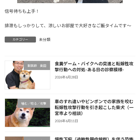
信号待ちも上手！
排泄もしっかりして、涼しいお部屋で大好きなご飯タイムです～
未分類
カテゴリー
食糞ゲーム・バイクへの突進と転嫁性攻
獣医師 奥田
撃行動への対処-ある日の診察模様-
2026年6月28日
車のすれ違いやピンポンでの家族を咬む
噛む／唸る／攻撃
転嫁性攻撃行動を引き起こした柴犬（一
宮市より相談）
2026年6月11日
慢性下痢（過敏性腸症候群）を伴う恐怖