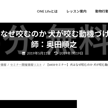
ONE Lifeとは
レッスン案内
動物行
はなぜ咬むのか 犬が咬む動機づ
師：奥田順之
最
2019年5月11日
2019年7月19日
終
更
新
ー情報
セミナー開催情報リスト
【WEBセミナー】犬はなぜ咬むのか 犬が咬む
日
時
: