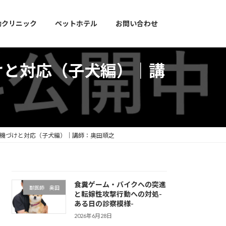
動クリニック
ペットホテル
お問い合わせ
けと対応（子犬編）｜講
動機づけと対応（子犬編）｜講師：奥田順之
食糞ゲーム・バイクへの突進
獣医師 奥田
と転嫁性攻撃行動への対処-
ある日の診察模様-
2026年6月28日