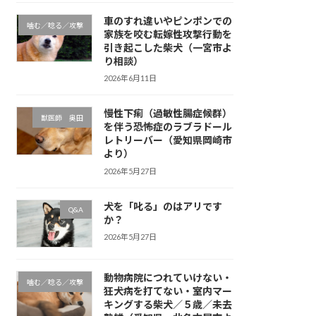
車のすれ違いやピンポンでの
噛む／唸る／攻撃
家族を咬む転嫁性攻撃行動を
引き起こした柴犬（一宮市よ
り相談）
2026年6月11日
慢性下痢（過敏性腸症候群）
獣医師 奥田
を伴う恐怖症のラブラドール
レトリーバー（愛知県岡崎市
より）
2026年5月27日
犬を「叱る」のはアリです
Q&A
か？
2026年5月27日
動物病院につれていけない・
噛む／唸る／攻撃
狂犬病を打てない・室内マー
キングする柴犬／５歳／未去