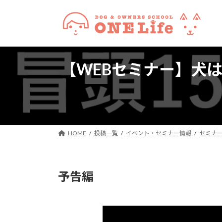
コ
ナ
ン
ビ
テ
ゲ
ン
ー
ツ
シ
【WEBセミナー】犬
へ
ョ
ス
ン
キ
に
ッ
移
プ
動
HOME
投稿一覧
イベント・セミナー情報
セミナ
予告編