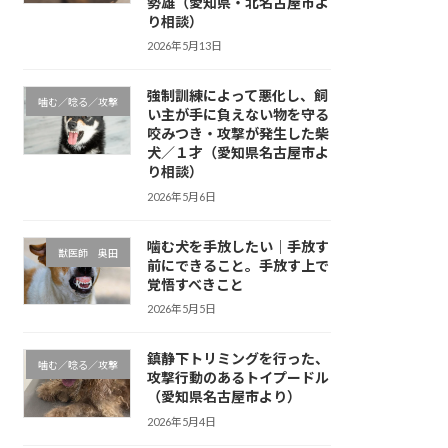
勢雄（愛知県・北名古屋市よ
り相談）
2026年5月13日
強制訓練によって悪化し、飼
噛む／唸る／攻撃
い主が手に負えない物を守る
咬みつき・攻撃が発生した柴
犬／１才（愛知県名古屋市よ
り相談）
2026年5月6日
噛む犬を手放したい｜手放す
獣医師 奥田
前にできること。手放す上で
覚悟すべきこと
2026年5月5日
鎮静下トリミングを行った、
噛む／唸る／攻撃
攻撃行動のあるトイプードル
（愛知県名古屋市より）
2026年5月4日