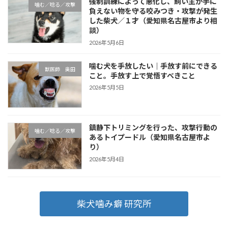
強制訓練によって悪化し、飼い主が手に
噛む／唸る／攻撃
負えない物を守る咬みつき・攻撃が発生
した柴犬／１才（愛知県名古屋市より相
談）
2026年5月6日
噛む犬を手放したい｜手放す前にできる
獣医師 奥田
こと。手放す上で覚悟すべきこと
2026年5月5日
鎮静下トリミングを行った、攻撃行動の
噛む／唸る／攻撃
あるトイプードル（愛知県名古屋市よ
り）
2026年5月4日
柴犬噛み癖 研究所