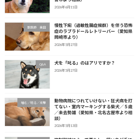
2026年6月11日
慢性下痢（過敏性腸症候群）を伴う恐怖
獣医師 奥田
症のラブラドールレトリーバー（愛知県
岡崎市より）
2026年5月27日
犬を「叱る」のはアリですか？
Q&A
2026年5月27日
動物病院につれていけない・狂犬病を打
噛む／唸る／攻撃
てない・室内マーキングする柴犬／５歳
／未去勢雄（愛知県・北名古屋市より相
談）
2026年5月13日