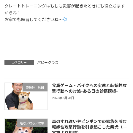
クレートトレーニングはもしも災害が起きたときにも役立ちます
からね！
お家でも練習してくださいね〜
パピークラス
カテゴリー
食糞ゲーム・バイクへの突進と転嫁性攻
獣医師 奥田
撃行動への対処-ある日の診察模様-
2026年6月28日
車のすれ違いやピンポンでの家族を咬む
噛む／唸る／攻撃
転嫁性攻撃行動を引き起こした柴犬（一
宮市より相談）