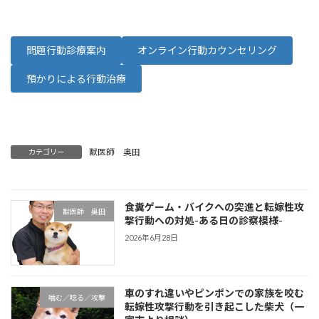
問題行動診療案内
オンライン行動カウンセリング
預かりによる行動治療
獣医師 奥田
カテゴリー
食糞ゲーム・バイクへの突進と転嫁性攻
獣医師 奥田
撃行動への対処-ある日の診察模様-
2026年6月28日
車のすれ違いやピンポンでの家族を咬む
噛む／唸る／攻撃
転嫁性攻撃行動を引き起こした柴犬（一