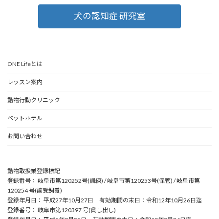
犬の認知症 研究室
ONE Lifeとは
レッスン案内
動物行動クリニック
ペットホテル
お問い合わせ
動物取扱業登録標記
登録番号： 岐阜市第120252号(訓練) / 岐阜市第120253号(保管) / 岐阜市第
120254 号(譲受飼養)
登録年月日： 平成27年10月27日 有効期間の末日：令和12年10月26日迄
登録番号： 岐阜市第120397 号(貸し出し)