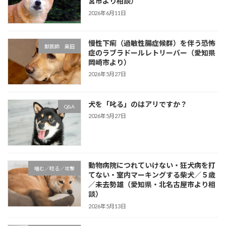
宮市より相談）
2026年6月11日
慢性下痢（過敏性腸症候群）を伴う恐怖
獣医師 奥田
症のラブラドールレトリーバー（愛知県
岡崎市より）
2026年5月27日
犬を「叱る」のはアリですか？
Q&A
2026年5月27日
動物病院につれていけない・狂犬病を打
噛む／唸る／攻撃
てない・室内マーキングする柴犬／５歳
／未去勢雄（愛知県・北名古屋市より相
談）
2026年5月13日