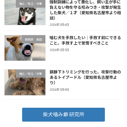
強制訓練によって悪化し、飼い主が手に
噛む／唸る／攻撃
負えない物を守る咬みつき・攻撃が発生
した柴犬／１才（愛知県名古屋市より相
談）
2026年5月6日
噛む犬を手放したい｜手放す前にできる
獣医師 奥田
こと。手放す上で覚悟すべきこと
2026年5月5日
鎮静下トリミングを行った、攻撃行動の
噛む／唸る／攻撃
あるトイプードル（愛知県名古屋市よ
り）
2026年5月4日
柴犬噛み癖 研究所