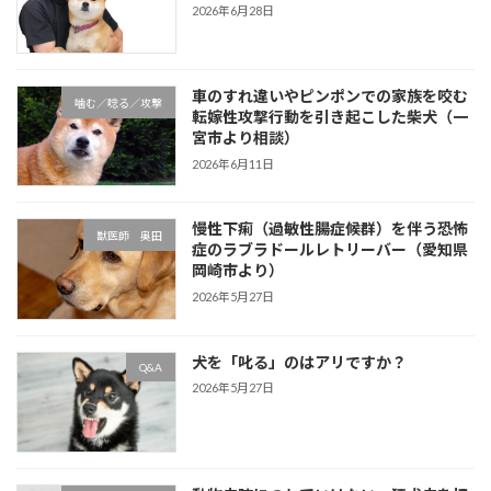
2026年6月28日
車のすれ違いやピンポンでの家族を咬む
噛む／唸る／攻撃
転嫁性攻撃行動を引き起こした柴犬（一
宮市より相談）
2026年6月11日
慢性下痢（過敏性腸症候群）を伴う恐怖
獣医師 奥田
症のラブラドールレトリーバー（愛知県
岡崎市より）
2026年5月27日
犬を「叱る」のはアリですか？
Q&A
2026年5月27日