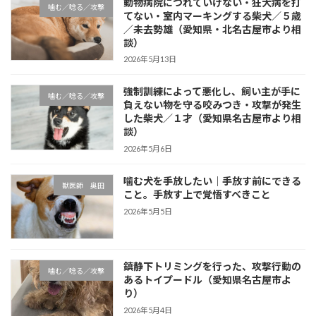
動物病院につれていけない・狂犬病を打
噛む／唸る／攻撃
てない・室内マーキングする柴犬／５歳
／未去勢雄（愛知県・北名古屋市より相
談）
2026年5月13日
強制訓練によって悪化し、飼い主が手に
噛む／唸る／攻撃
負えない物を守る咬みつき・攻撃が発生
した柴犬／１才（愛知県名古屋市より相
談）
2026年5月6日
噛む犬を手放したい｜手放す前にできる
獣医師 奥田
こと。手放す上で覚悟すべきこと
2026年5月5日
鎮静下トリミングを行った、攻撃行動の
噛む／唸る／攻撃
あるトイプードル（愛知県名古屋市よ
り）
2026年5月4日