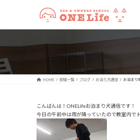
コ
ナ
ン
ビ
テ
ゲ
ン
ー
ツ
シ
へ
ョ
ス
ン
キ
に
ッ
移
プ
動
HOME
投稿一覧
ブログ
お泊り犬通信
お泊まり
こんばんは！ONELifeお泊まり犬通信です！
今日の午前中は雨が降っていたので教室内で