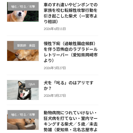
車のすれ違いやピンポンでの
噛む／唸る／攻撃
家族を咬む転嫁性攻撃行動を
引き起こした柴犬（一宮市よ
り相談）
2026年6月11日
慢性下痢（過敏性腸症候群）
獣医師 奥田
を伴う恐怖症のラブラドール
レトリーバー（愛知県岡崎市
より）
2026年5月27日
犬を「叱る」のはアリです
Q&A
か？
2026年5月27日
動物病院につれていけない・
噛む／唸る／攻撃
狂犬病を打てない・室内マー
キングする柴犬／５歳／未去
勢雄（愛知県・北名古屋市よ