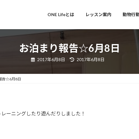
ONE Lifeとは
レッスン案内
動物行
お泊まり報告☆6月8日
最
2017年6月8日
2017年6月8日
終
更
新
日
報告☆6月8日
時
:
トレーニングしたり遊んだりしました！