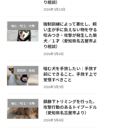
り相談）
2026年5月13日
強制訓練によって悪化し、飼
噛む／唸る／攻撃
い主が手に負えない物を守る
咬みつき・攻撃が発生した柴
犬／１才（愛知県名古屋市よ
り相談）
2026年5月6日
噛む犬を手放したい｜手放す
獣医師 奥田
前にできること。手放す上で
覚悟すべきこと
2026年5月5日
鎮静下トリミングを行った、
噛む／唸る／攻撃
攻撃行動のあるトイプードル
（愛知県名古屋市より）
2026年5月4日