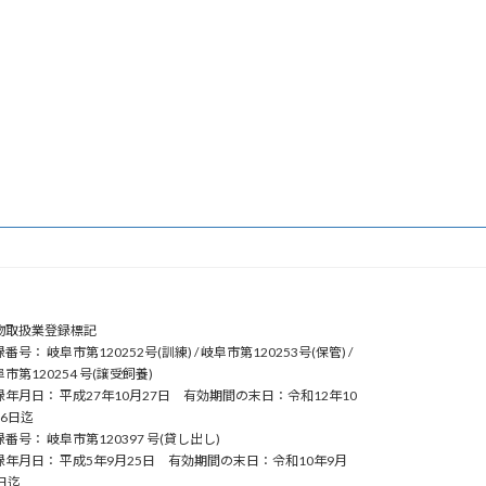
物取扱業登録標記
番号： 岐阜市第120252号(訓練) / 岐阜市第120253号(保管) /
市第120254 号(譲受飼養)
録年月日： 平成27年10月27日 有効期間の末日：令和12年10
26日迄
番号： 岐阜市第120397 号(貸し出し)
録年月日： 平成5年9月25日 有効期間の末日：令和10年9月
日迄