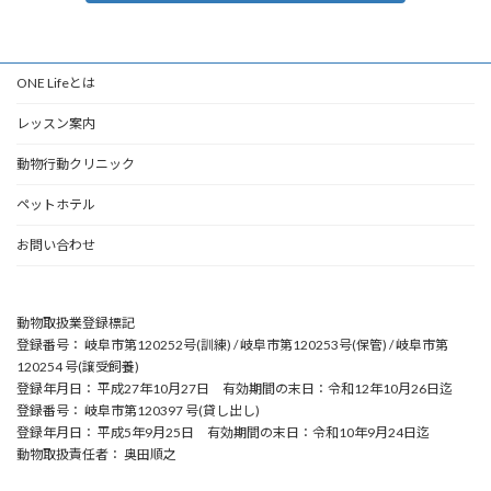
ONE Lifeとは
レッスン案内
動物行動クリニック
ペットホテル
お問い合わせ
動物取扱業登録標記
登録番号： 岐阜市第120252号(訓練) / 岐阜市第120253号(保管) / 岐阜市第
120254 号(譲受飼養)
登録年月日： 平成27年10月27日 有効期間の末日：令和12年10月26日迄
登録番号： 岐阜市第120397 号(貸し出し)
登録年月日： 平成5年9月25日 有効期間の末日：令和10年9月24日迄
動物取扱責任者： 奥田順之