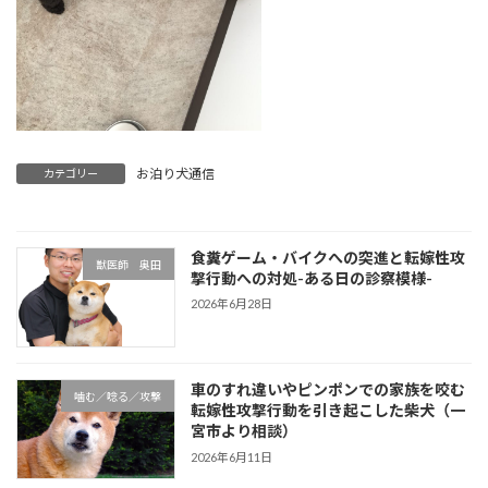
お泊り犬通信
カテゴリー
食糞ゲーム・バイクへの突進と転嫁性攻
獣医師 奥田
撃行動への対処-ある日の診察模様-
2026年6月28日
車のすれ違いやピンポンでの家族を咬む
噛む／唸る／攻撃
転嫁性攻撃行動を引き起こした柴犬（一
宮市より相談）
2026年6月11日