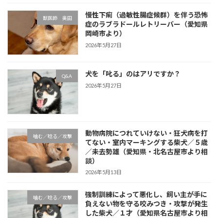
慢性下痢（過敏性腸症候群）を伴う恐怖
獣医師 奥田
症のラブラドールレトリーバー（愛知県
岡崎市より）
2026年5月27日
犬を「叱る」のはアリですか？
Q&A
2026年5月27日
動物病院につれていけない・狂犬病を打
噛む／唸る／攻撃
てない・室内マーキングする柴犬／５歳
／未去勢雄（愛知県・北名古屋市より相
談）
2026年5月13日
強制訓練によって悪化し、飼い主が手に
噛む／唸る／攻撃
負えない物を守る咬みつき・攻撃が発生
した柴犬／１才（愛知県名古屋市より相