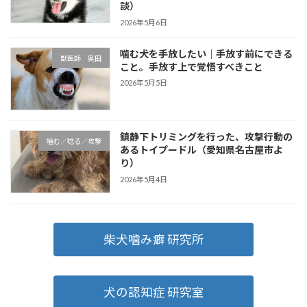
談）
2026年5月6日
噛む犬を手放したい｜手放す前にできる
獣医師 奥田
こと。手放す上で覚悟すべきこと
2026年5月5日
鎮静下トリミングを行った、攻撃行動の
噛む／唸る／攻撃
あるトイプードル（愛知県名古屋市よ
り）
2026年5月4日
柴犬噛み癖 研究所
犬の認知症 研究室