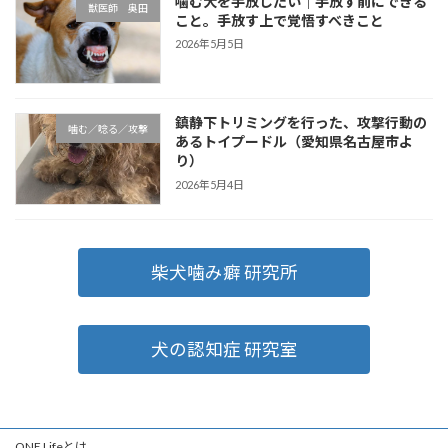
噛む犬を手放したい｜手放す前にできる
獣医師 奥田
こと。手放す上で覚悟すべきこと
2026年5月5日
鎮静下トリミングを行った、攻撃行動の
噛む／唸る／攻撃
あるトイプードル（愛知県名古屋市よ
り）
2026年5月4日
柴犬噛み癖 研究所
犬の認知症 研究室
ONE Lifeとは