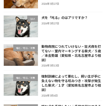
2026年5月27日
犬を「叱る」のはアリですか？
Q&A
2026年5月27日
動物病院につれていけない・狂犬病を打
噛む／唸る／攻撃
てない・室内マーキングする柴犬／５歳
／未去勢雄（愛知県・北名古屋市より相
談）
2026年5月13日
強制訓練によって悪化し、飼い主が手に
噛む／唸る／攻撃
負えない物を守る咬みつき・攻撃が発生
した柴犬／１才（愛知県名古屋市より相
談）
2026年5月6日