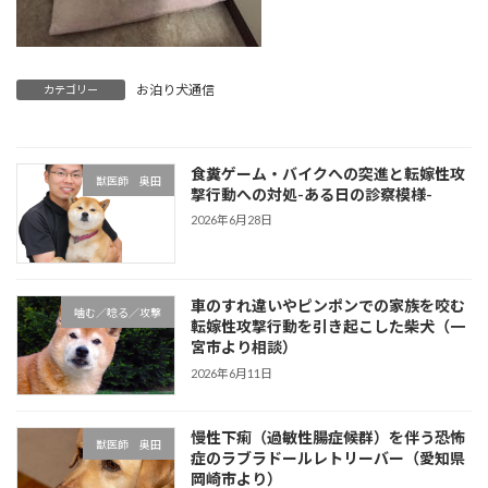
お泊り犬通信
カテゴリー
食糞ゲーム・バイクへの突進と転嫁性攻
獣医師 奥田
撃行動への対処-ある日の診察模様-
2026年6月28日
車のすれ違いやピンポンでの家族を咬む
噛む／唸る／攻撃
転嫁性攻撃行動を引き起こした柴犬（一
宮市より相談）
2026年6月11日
慢性下痢（過敏性腸症候群）を伴う恐怖
獣医師 奥田
症のラブラドールレトリーバー（愛知県
岡崎市より）