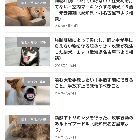
動物病院につれていけない・狂犬病を打
噛む／唸る／攻撃
てない・室内マーキングする柴犬／５歳
／未去勢雄（愛知県・北名古屋市より相
談）
2026年5月13日
強制訓練によって悪化し、飼い主が手に
噛む／唸る／攻撃
負えない物を守る咬みつき・攻撃が発生
した柴犬／１才（愛知県名古屋市より相
談）
2026年5月6日
噛む犬を手放したい｜手放す前にできる
獣医師 奥田
こと。手放す上で覚悟すべきこと
2026年5月5日
鎮静下トリミングを行った、攻撃行動の
噛む／唸る／攻撃
あるトイプードル（愛知県名古屋市よ
り）
2026年5月4日