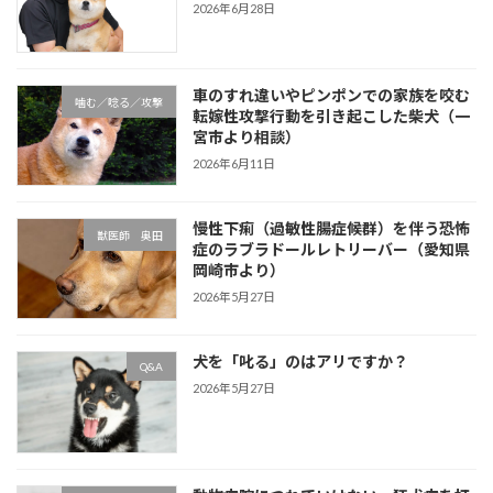
2026年6月28日
車のすれ違いやピンポンでの家族を咬む
噛む／唸る／攻撃
転嫁性攻撃行動を引き起こした柴犬（一
宮市より相談）
2026年6月11日
慢性下痢（過敏性腸症候群）を伴う恐怖
獣医師 奥田
症のラブラドールレトリーバー（愛知県
岡崎市より）
2026年5月27日
犬を「叱る」のはアリですか？
Q&A
2026年5月27日