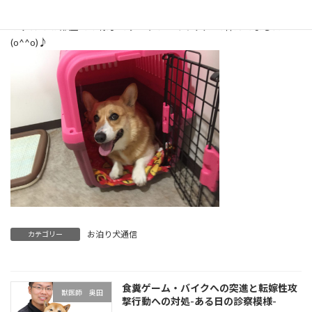
ホテルのお部屋での様子です！クレートに入って休んでました
(o^^o)♪
お泊り犬通信
カテゴリー
食糞ゲーム・バイクへの突進と転嫁性攻
獣医師 奥田
撃行動への対処-ある日の診察模様-