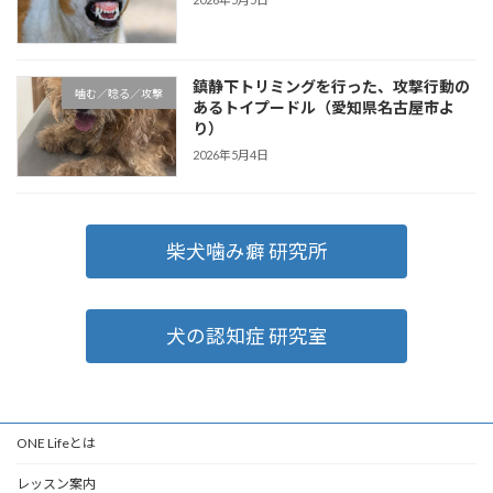
鎮静下トリミングを行った、攻撃行動の
噛む／唸る／攻撃
あるトイプードル（愛知県名古屋市よ
り）
2026年5月4日
柴犬噛み癖 研究所
犬の認知症 研究室
ONE Lifeとは
レッスン案内