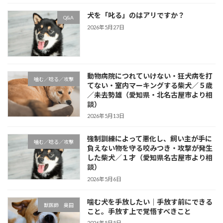
犬を「叱る」のはアリですか？
Q&A
2026年5月27日
動物病院につれていけない・狂犬病を打
噛む／唸る／攻撃
てない・室内マーキングする柴犬／５歳
／未去勢雄（愛知県・北名古屋市より相
談）
2026年5月13日
強制訓練によって悪化し、飼い主が手に
噛む／唸る／攻撃
負えない物を守る咬みつき・攻撃が発生
した柴犬／１才（愛知県名古屋市より相
談）
2026年5月6日
噛む犬を手放したい｜手放す前にできる
獣医師 奥田
こと。手放す上で覚悟すべきこと
2026年5月5日