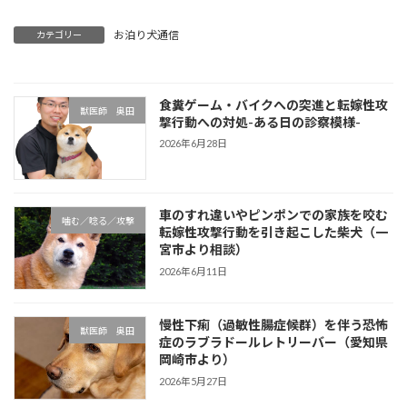
お泊り犬通信
カテゴリー
食糞ゲーム・バイクへの突進と転嫁性攻
獣医師 奥田
撃行動への対処-ある日の診察模様-
2026年6月28日
車のすれ違いやピンポンでの家族を咬む
噛む／唸る／攻撃
転嫁性攻撃行動を引き起こした柴犬（一
宮市より相談）
2026年6月11日
慢性下痢（過敏性腸症候群）を伴う恐怖
獣医師 奥田
症のラブラドールレトリーバー（愛知県
岡崎市より）
2026年5月27日