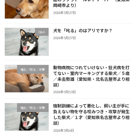
岡崎市より）
2026年5月27日
犬を「叱る」のはアリですか？
Q&A
2026年5月27日
動物病院につれていけない・狂犬病を打
噛む／唸る／攻撃
てない・室内マーキングする柴犬／５歳
／未去勢雄（愛知県・北名古屋市より相
談）
2026年5月13日
強制訓練によって悪化し、飼い主が手に
噛む／唸る／攻撃
負えない物を守る咬みつき・攻撃が発生
した柴犬／１才（愛知県名古屋市より相
談）
2026年5月6日