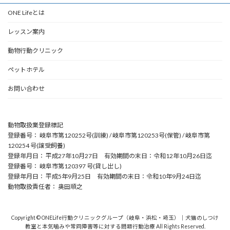
ONE Lifeとは
レッスン案内
動物行動クリニック
ペットホテル
お問い合わせ
動物取扱業登録標記
登録番号： 岐阜市第120252号(訓練) / 岐阜市第120253号(保管) / 岐阜市第
120254 号(譲受飼養)
登録年月日： 平成27年10月27日 有効期間の末日：令和12年10月26日迄
登録番号： 岐阜市第120397 号(貸し出し)
登録年月日： 平成5年9月25日 有効期間の末日：令和10年9月24日迄
動物取扱責任者： 奥田順之
Copyright © ONELife行動クリニックグループ（岐阜・浜松・埼玉）｜犬猫のしつけ
教室と本気噛みや常同障害等に対する問題行動治療 All Rights Reserved.