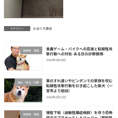
お泊り犬通信
カテゴリー
食糞ゲーム・バイクへの突進と転嫁性攻
獣医師 奥田
撃行動への対処-ある日の診察模様-
2026年6月28日
車のすれ違いやピンポンでの家族を咬む
噛む／唸る／攻撃
転嫁性攻撃行動を引き起こした柴犬（一
宮市より相談）
2026年6月11日
慢性下痢（過敏性腸症候群）を伴う恐怖
獣医師 奥田
症のラブラドールレトリーバー（愛知県