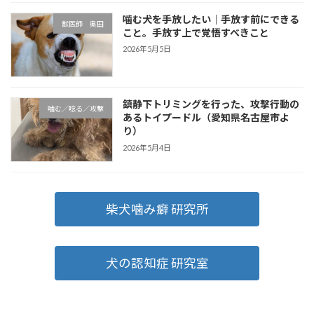
噛む犬を手放したい｜手放す前にできる
獣医師 奥田
こと。手放す上で覚悟すべきこと
2026年5月5日
鎮静下トリミングを行った、攻撃行動の
噛む／唸る／攻撃
あるトイプードル（愛知県名古屋市よ
り）
2026年5月4日
柴犬噛み癖 研究所
犬の認知症 研究室