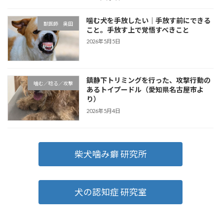
噛む犬を手放したい｜手放す前にできる
獣医師 奥田
こと。手放す上で覚悟すべきこと
2026年5月5日
鎮静下トリミングを行った、攻撃行動の
噛む／唸る／攻撃
あるトイプードル（愛知県名古屋市よ
り）
2026年5月4日
柴犬噛み癖 研究所
犬の認知症 研究室