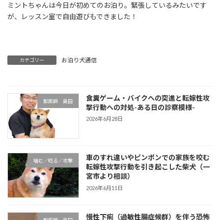
ミントちゃんは今日が初めてのお泊り。緊張しているみたいです
が、レッスン室で自由遊びもできました！
お泊り犬通信
カテゴリー
食糞ゲーム・バイクへの突進と転嫁性攻
獣医師 奥田
撃行動への対処-ある日の診察模様-
2026年6月28日
車のすれ違いやピンポンでの家族を咬む
噛む／唸る／攻撃
転嫁性攻撃行動を引き起こした柴犬（一
宮市より相談）
2026年6月11日
慢性下痢（過敏性腸症候群）を伴う恐怖