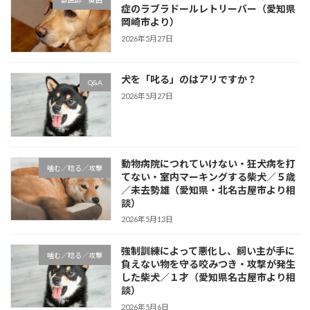
獣医師 奥田
症のラブラドールレトリーバー（愛知県
岡崎市より）
2026年5月27日
犬を「叱る」のはアリですか？
Q&A
2026年5月27日
動物病院につれていけない・狂犬病を打
噛む／唸る／攻撃
てない・室内マーキングする柴犬／５歳
／未去勢雄（愛知県・北名古屋市より相
談）
2026年5月13日
強制訓練によって悪化し、飼い主が手に
噛む／唸る／攻撃
負えない物を守る咬みつき・攻撃が発生
した柴犬／１才（愛知県名古屋市より相
談）
2026年5月6日