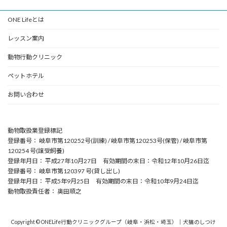
ONE Lifeとは
レッスン案内
動物行動クリニック
ペットホテル
お問い合わせ
動物取扱業登録標記
登録番号： 岐阜市第120252号(訓練) / 岐阜市第120253号(保管) / 岐阜市第
120254 号(譲受飼養)
登録年月日： 平成27年10月27日 有効期間の末日：令和12年10月26日迄
登録番号： 岐阜市第120397 号(貸し出し)
登録年月日： 平成5年9月25日 有効期間の末日：令和10年9月24日迄
動物取扱責任者： 奥田順之
Copyright © ONELife行動クリニックグループ（岐阜・浜松・埼玉）｜犬猫のしつけ