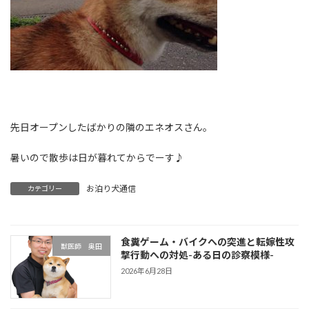
先日オープンしたばかりの隣のエネオスさん。
暑いので散歩は日が暮れてからでーす♪
お泊り犬通信
カテゴリー
食糞ゲーム・バイクへの突進と転嫁性攻
獣医師 奥田
撃行動への対処-ある日の診察模様-
2026年6月28日