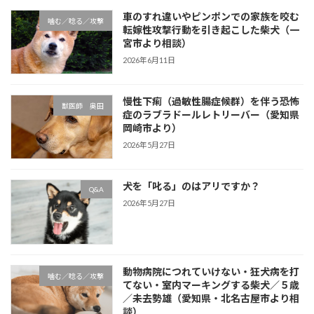
車のすれ違いやピンポンでの家族を咬む
噛む／唸る／攻撃
転嫁性攻撃行動を引き起こした柴犬（一
宮市より相談）
2026年6月11日
慢性下痢（過敏性腸症候群）を伴う恐怖
獣医師 奥田
症のラブラドールレトリーバー（愛知県
岡崎市より）
2026年5月27日
犬を「叱る」のはアリですか？
Q&A
2026年5月27日
動物病院につれていけない・狂犬病を打
噛む／唸る／攻撃
てない・室内マーキングする柴犬／５歳
／未去勢雄（愛知県・北名古屋市より相
談）