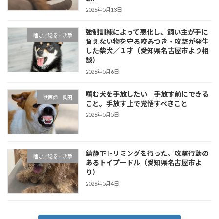
2026年5月13日
強制訓練によって悪化し、飼い主が手に
噛む／唸る／攻撃
負えない物を守る咬みつき・攻撃が発生
した柴犬／１才（愛知県名古屋市より相
談）
2026年5月6日
噛む犬を手放したい｜手放す前にできる
獣医師 奥田
こと。手放す上で覚悟すべきこと
2026年5月5日
鎮静下トリミングを行った、攻撃行動の
噛む／唸る／攻撃
あるトイプードル（愛知県名古屋市よ
り）
2026年5月4日