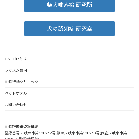
柴犬噛み癖 研究所
犬の認知症 研究室
ONE Lifeとは
レッスン案内
動物行動クリニック
ペットホテル
お問い合わせ
動物取扱業登録標記
登録番号： 岐阜市第120252号(訓練) / 岐阜市第120253号(保管) / 岐阜市第