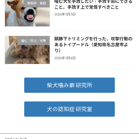
噛む犬を手放したい｜手放す前にできる
獣医師 奥田
こと。手放す上で覚悟すべきこと
2026年5月5日
鎮静下トリミングを行った、攻撃行動の
噛む／唸る／攻撃
あるトイプードル（愛知県名古屋市よ
り）
2026年5月4日
柴犬噛み癖 研究所
犬の認知症 研究室