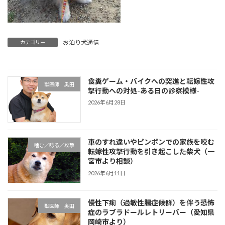
お泊り犬通信
カテゴリー
食糞ゲーム・バイクへの突進と転嫁性攻
獣医師 奥田
撃行動への対処-ある日の診察模様-
2026年6月28日
車のすれ違いやピンポンでの家族を咬む
噛む／唸る／攻撃
転嫁性攻撃行動を引き起こした柴犬（一
宮市より相談）
2026年6月11日
慢性下痢（過敏性腸症候群）を伴う恐怖
獣医師 奥田
症のラブラドールレトリーバー（愛知県
岡崎市より）