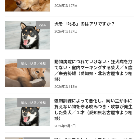
2026年5月27日
犬を「叱る」のはアリですか？
Q&A
2026年5月27日
動物病院につれていけない・狂犬病を打
噛む／唸る／攻撃
てない・室内マーキングする柴犬／５歳
／未去勢雄（愛知県・北名古屋市より相
談）
2026年5月13日
強制訓練によって悪化し、飼い主が手に
噛む／唸る／攻撃
負えない物を守る咬みつき・攻撃が発生
した柴犬／１才（愛知県名古屋市より相
談）
2026年5月6日