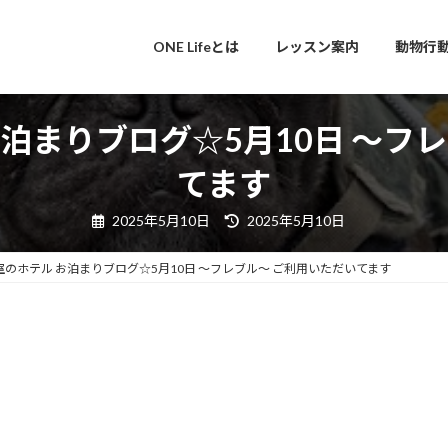
ONE Lifeとは
レッスン案内
動物行
泊まりブログ☆5月10日 ～フ
てます
最
2025年5月10日
2025年5月10日
終
更
新
室のホテル お泊まりブログ☆5月10日 ～フレブル～ ご利用いただいてます
日
時
: