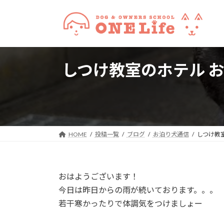
コ
ナ
ン
ビ
テ
ゲ
ン
ー
ツ
シ
しつけ教室のホテル お
へ
ョ
ス
ン
キ
に
ッ
移
プ
動
HOME
投稿一覧
ブログ
お泊り犬通信
しつけ教
おはようございます！
今日は昨日からの雨が続いております。。。
若干寒かったりで体調気をつけましょー