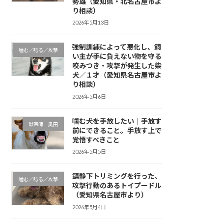
勢雄（愛知県・北名古屋市よ
り相談）
2026年5月13日
強制訓練によって悪化し、飼
噛む／唸る／攻撃
い主が手に負えない物を守る
咬みつき・攻撃が発生した柴
犬／１才（愛知県名古屋市よ
り相談）
2026年5月6日
噛む犬を手放したい｜手放す
獣医師 奥田
前にできること。手放す上で
覚悟すべきこと
2026年5月5日
鎮静下トリミングを行った、
噛む／唸る／攻撃
攻撃行動のあるトイプードル
（愛知県名古屋市より）
2026年5月4日