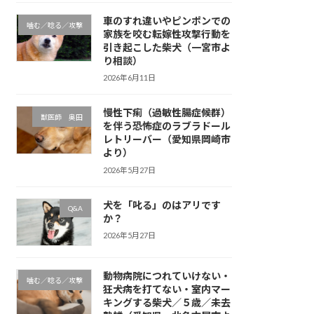
車のすれ違いやピンポンでの
噛む／唸る／攻撃
家族を咬む転嫁性攻撃行動を
引き起こした柴犬（一宮市よ
り相談）
2026年6月11日
慢性下痢（過敏性腸症候群）
獣医師 奥田
を伴う恐怖症のラブラドール
レトリーバー（愛知県岡崎市
より）
2026年5月27日
犬を「叱る」のはアリです
Q&A
か？
2026年5月27日
動物病院につれていけない・
噛む／唸る／攻撃
狂犬病を打てない・室内マー
キングする柴犬／５歳／未去