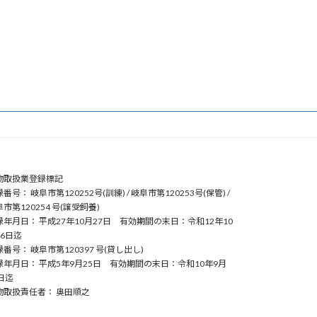
物取扱業登録標記
番号： 岐阜市第120252号(訓練) / 岐阜市第120253号(保管) /
市第120254 号(譲受飼養)
録年月日： 平成27年10月27日 有効期間の末日：令和12年10
26日迄
番号： 岐阜市第120397 号(貸し出し)
録年月日： 平成5年9月25日 有効期間の末日：令和10年9月
日迄
物取扱責任者： 奥田順之