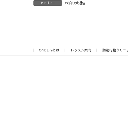
お泊り犬通信
カテゴリー
ONE Lifeとは
レッスン案内
動物行動クリニ