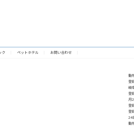
ック
ペットホテル
お問い合わせ
動
登録
岐阜
登
月
登録
登
24
動