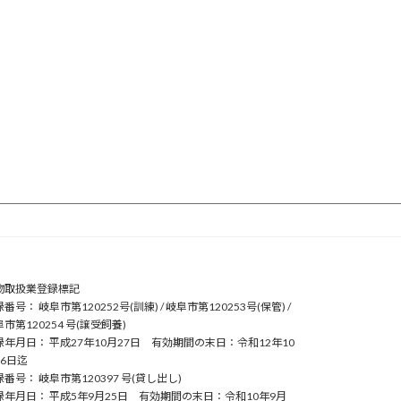
物取扱業登録標記
番号： 岐阜市第120252号(訓練) / 岐阜市第120253号(保管) /
市第120254 号(譲受飼養)
録年月日： 平成27年10月27日 有効期間の末日：令和12年10
26日迄
番号： 岐阜市第120397 号(貸し出し)
録年月日： 平成5年9月25日 有効期間の末日：令和10年9月