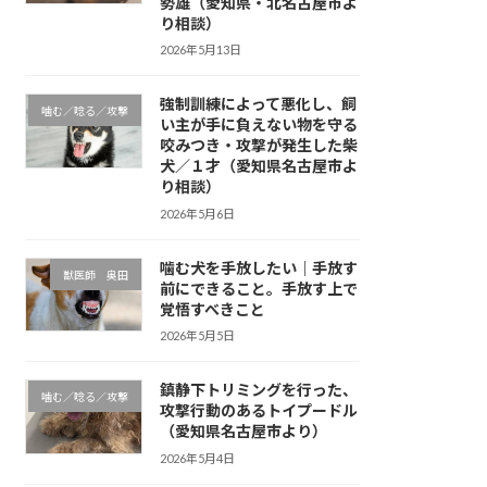
勢雄（愛知県・北名古屋市よ
り相談）
2026年5月13日
強制訓練によって悪化し、飼
噛む／唸る／攻撃
い主が手に負えない物を守る
咬みつき・攻撃が発生した柴
犬／１才（愛知県名古屋市よ
り相談）
2026年5月6日
噛む犬を手放したい｜手放す
獣医師 奥田
前にできること。手放す上で
覚悟すべきこと
2026年5月5日
鎮静下トリミングを行った、
噛む／唸る／攻撃
攻撃行動のあるトイプードル
（愛知県名古屋市より）
2026年5月4日