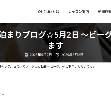
ONE Lifeとは
レッスン案内
動物行
泊まりブログ☆5月2日 ～ビー
ます
最
2025年5月2日
2025年5月2日
終
更
新
室のホテル お泊まりブログ☆5月2日 ～ビーグル～ ご利用いただいてます
日
時
:
ね～