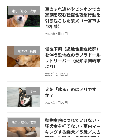
車のすれ違いやピンポンでの
噛む／唸る／攻撃
家族を咬む転嫁性攻撃行動を
引き起こした柴犬（一宮市よ
り相談）
2026年6月11日
慢性下痢（過敏性腸症候群）
獣医師 奥田
を伴う恐怖症のラブラドール
レトリーバー（愛知県岡崎市
より）
2026年5月27日
犬を「叱る」のはアリです
Q&A
か？
2026年5月27日
動物病院につれていけない・
噛む／唸る／攻撃
狂犬病を打てない・室内マー
キングする柴犬／５歳／未去