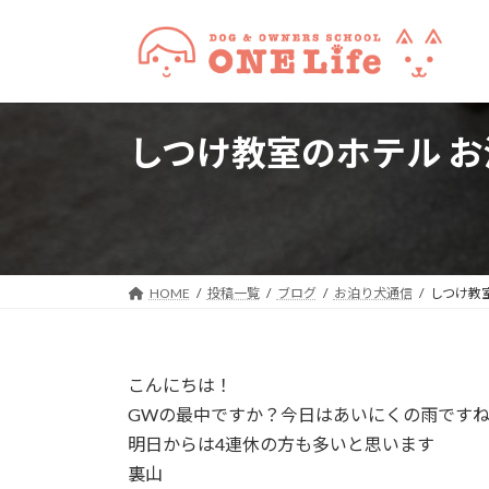
コ
ナ
ン
ビ
テ
ゲ
ン
ー
ツ
シ
しつけ教室のホテル お
へ
ョ
ス
ン
キ
に
ッ
移
プ
動
HOME
投稿一覧
ブログ
お泊り犬通信
しつけ教
こんにちは！
GWの最中ですか？今日はあいにくの雨です
明日からは4連休の方も多いと思います
裏山