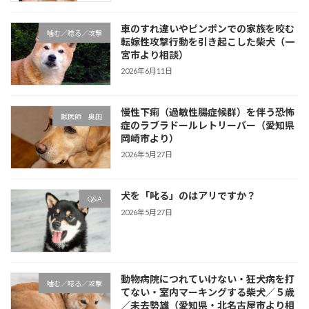
車のすれ違いやピンポンでの家族を咬む
噛む／唸る／攻撃
転嫁性攻撃行動を引き起こした柴犬（一
宮市より相談）
2026年6月11日
慢性下痢（過敏性腸症候群）を伴う恐怖
獣医師 奥田
症のラブラドールレトリーバー（愛知県
岡崎市より）
2026年5月27日
犬を「叱る」のはアリですか？
Q&A
2026年5月27日
動物病院につれていけない・狂犬病を打
噛む／唸る／攻撃
てない・室内マーキングする柴犬／５歳
／未去勢雄（愛知県・北名古屋市より相