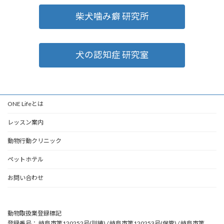
柴犬噛み癖 研究所
犬の認知症 研究室
ONE Lifeとは
レッスン案内
動物行動クリニック
ペットホテル
お問い合わせ
動物取扱業登録標記
登録番号： 岐阜市第120252号(訓練) / 岐阜市第120253号(保管) / 岐阜市第