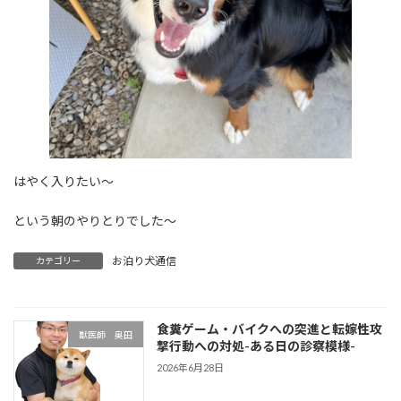
はやく入りたい～
という朝のやりとりでした～
お泊り犬通信
カテゴリー
食糞ゲーム・バイクへの突進と転嫁性攻
獣医師 奥田
撃行動への対処-ある日の診察模様-
2026年6月28日