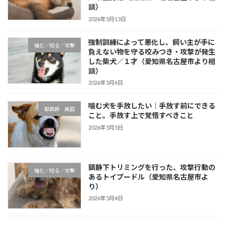
談）
2026年5月13日
強制訓練によって悪化し、飼い主が手に
噛む／唸る／攻撃
負えない物を守る咬みつき・攻撃が発生
した柴犬／１才（愛知県名古屋市より相
談）
2026年5月6日
噛む犬を手放したい｜手放す前にできる
獣医師 奥田
こと。手放す上で覚悟すべきこと
2026年5月5日
鎮静下トリミングを行った、攻撃行動の
噛む／唸る／攻撃
あるトイプードル（愛知県名古屋市よ
り）
2026年5月4日