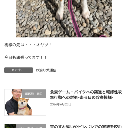
視線の先は・・・オヤツ！
今日も頑張ってます！！
お泊り犬通信
カテゴリー
食糞ゲーム・バイクへの突進と転嫁性攻
獣医師 奥田
撃行動への対処-ある日の診察模様-
2026年6月28日
車のすれ違いやピンポンでの家族を咬む