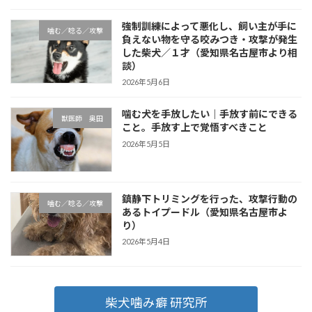
強制訓練によって悪化し、飼い主が手に
噛む／唸る／攻撃
負えない物を守る咬みつき・攻撃が発生
した柴犬／１才（愛知県名古屋市より相
談）
2026年5月6日
噛む犬を手放したい｜手放す前にできる
獣医師 奥田
こと。手放す上で覚悟すべきこと
2026年5月5日
鎮静下トリミングを行った、攻撃行動の
噛む／唸る／攻撃
あるトイプードル（愛知県名古屋市よ
り）
2026年5月4日
柴犬噛み癖 研究所