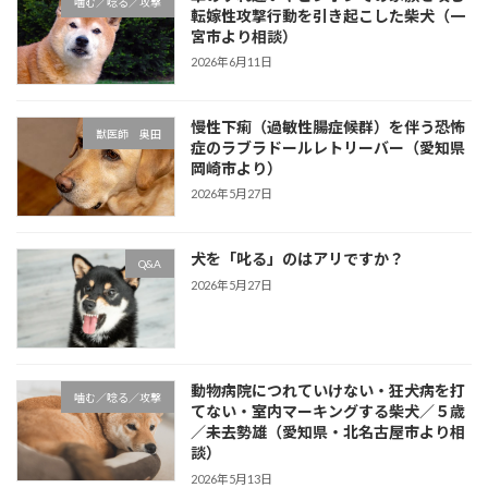
噛む／唸る／攻撃
転嫁性攻撃行動を引き起こした柴犬（一
宮市より相談）
2026年6月11日
慢性下痢（過敏性腸症候群）を伴う恐怖
獣医師 奥田
症のラブラドールレトリーバー（愛知県
岡崎市より）
2026年5月27日
犬を「叱る」のはアリですか？
Q&A
2026年5月27日
動物病院につれていけない・狂犬病を打
噛む／唸る／攻撃
てない・室内マーキングする柴犬／５歳
／未去勢雄（愛知県・北名古屋市より相
談）
2026年5月13日