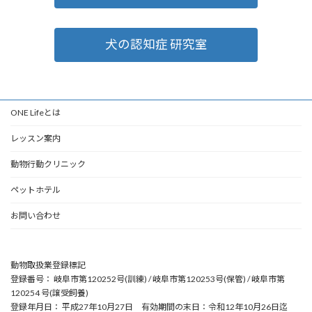
犬の認知症 研究室
ONE Lifeとは
レッスン案内
動物行動クリニック
ペットホテル
お問い合わせ
動物取扱業登録標記
登録番号： 岐阜市第120252号(訓練) / 岐阜市第120253号(保管) / 岐阜市第
120254 号(譲受飼養)
登録年月日： 平成27年10月27日 有効期間の末日：令和12年10月26日迄