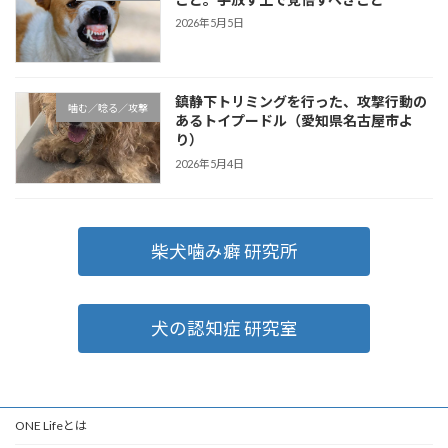
2026年5月5日
鎮静下トリミングを行った、攻撃行動の
噛む／唸る／攻撃
あるトイプードル（愛知県名古屋市よ
り）
2026年5月4日
柴犬噛み癖 研究所
犬の認知症 研究室
ONE Lifeとは