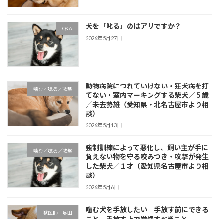
犬を「叱る」のはアリですか？
Q&A
2026年5月27日
動物病院につれていけない・狂犬病を打
噛む／唸る／攻撃
てない・室内マーキングする柴犬／５歳
／未去勢雄（愛知県・北名古屋市より相
談）
2026年5月13日
強制訓練によって悪化し、飼い主が手に
噛む／唸る／攻撃
負えない物を守る咬みつき・攻撃が発生
した柴犬／１才（愛知県名古屋市より相
談）
2026年5月6日
噛む犬を手放したい｜手放す前にできる
獣医師 奥田
こと。手放す上で覚悟すべきこと