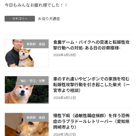
今日もみんなお疲れ様でした！！
お泊り犬通信
カテゴリー
食糞ゲーム・バイクへの突進と転嫁性攻
獣医師 奥田
撃行動への対処-ある日の診察模様-
2026年6月28日
車のすれ違いやピンポンでの家族を咬む
噛む／唸る／攻撃
転嫁性攻撃行動を引き起こした柴犬（一
宮市より相談）
2026年6月11日
慢性下痢（過敏性腸症候群）を伴う恐怖
獣医師 奥田
症のラブラドールレトリーバー（愛知県
岡崎市より）
2026年5月27日