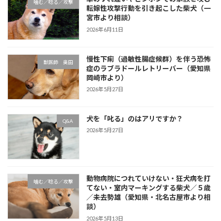
噛む／唸る／攻撃
転嫁性攻撃行動を引き起こした柴犬（一
宮市より相談）
2026年6月11日
慢性下痢（過敏性腸症候群）を伴う恐怖
獣医師 奥田
症のラブラドールレトリーバー（愛知県
岡崎市より）
2026年5月27日
犬を「叱る」のはアリですか？
Q&A
2026年5月27日
動物病院につれていけない・狂犬病を打
噛む／唸る／攻撃
てない・室内マーキングする柴犬／５歳
／未去勢雄（愛知県・北名古屋市より相
談）
2026年5月13日