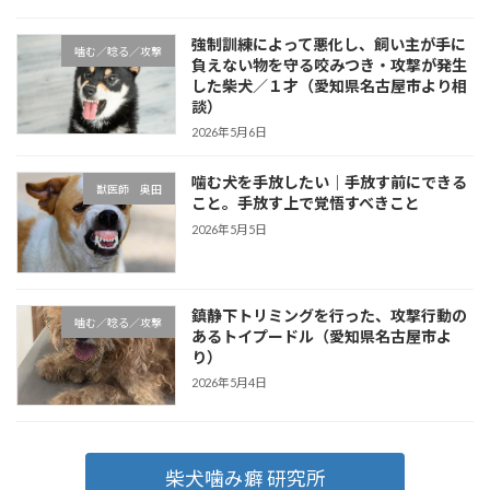
強制訓練によって悪化し、飼い主が手に
噛む／唸る／攻撃
負えない物を守る咬みつき・攻撃が発生
した柴犬／１才（愛知県名古屋市より相
談）
2026年5月6日
噛む犬を手放したい｜手放す前にできる
獣医師 奥田
こと。手放す上で覚悟すべきこと
2026年5月5日
鎮静下トリミングを行った、攻撃行動の
噛む／唸る／攻撃
あるトイプードル（愛知県名古屋市よ
り）
2026年5月4日
柴犬噛み癖 研究所