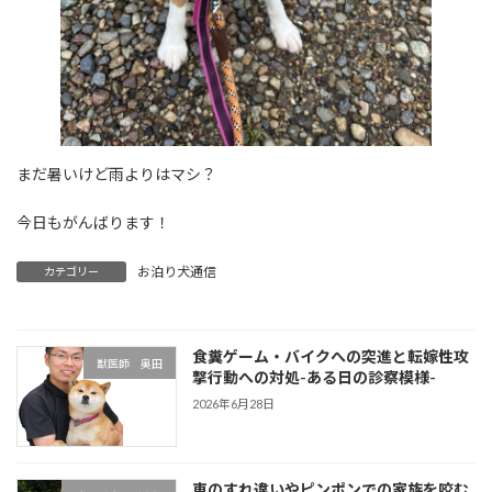
まだ暑いけど雨よりはマシ？
今日もがんばります！
お泊り犬通信
カテゴリー
食糞ゲーム・バイクへの突進と転嫁性攻
獣医師 奥田
撃行動への対処-ある日の診察模様-
2026年6月28日
車のすれ違いやピンポンでの家族を咬む