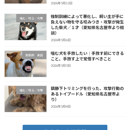
2026年5月13日
強制訓練によって悪化し、飼い主が手に
噛む／唸る／攻撃
負えない物を守る咬みつき・攻撃が発生
した柴犬／１才（愛知県名古屋市より相
談）
2026年5月6日
噛む犬を手放したい｜手放す前にできる
獣医師 奥田
こと。手放す上で覚悟すべきこと
2026年5月5日
鎮静下トリミングを行った、攻撃行動の
噛む／唸る／攻撃
あるトイプードル（愛知県名古屋市よ
り）
2026年5月4日