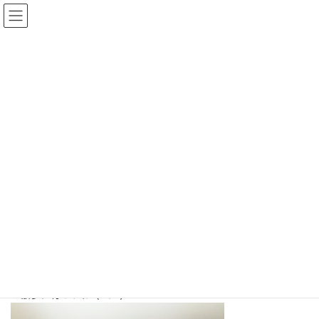
コ
ナ
ン
ビ
テ
ゲ
ン
ー
ツ
シ
今日からお泊りスタート！
へ
ョ
ス
ン
キ
に
最
2016年4月28日
2016年4月28日
終
ッ
移
更
新
プ
動
日
HOME
投稿一覧
ブログ
お泊り犬通信
時
:
今日からお泊りスタート！
こんにちは！ONELifeお泊り犬通信です！
今日からポメラニアンのロッキーちゃんがお泊りに来てくれてい
ます！
ロッキーちゃんお預かりしてからも元気いっぱいです！
今日は雨が降っていてお散歩に行けなかったので、明日はたくさん
お散歩に行こうねo(^▽^)o