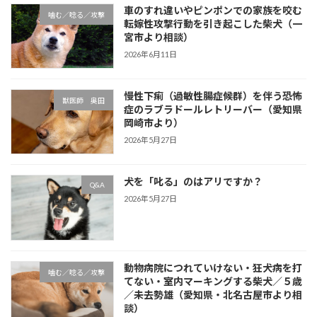
車のすれ違いやピンポンでの家族を咬む
噛む／唸る／攻撃
転嫁性攻撃行動を引き起こした柴犬（一
宮市より相談）
2026年6月11日
慢性下痢（過敏性腸症候群）を伴う恐怖
獣医師 奥田
症のラブラドールレトリーバー（愛知県
岡崎市より）
2026年5月27日
犬を「叱る」のはアリですか？
Q&A
2026年5月27日
動物病院につれていけない・狂犬病を打
噛む／唸る／攻撃
てない・室内マーキングする柴犬／５歳
／未去勢雄（愛知県・北名古屋市より相
談）