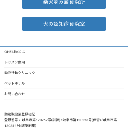
柴犬噛み癖 研究所
犬の認知症 研究室
ONE Lifeとは
レッスン案内
動物行動クリニック
ペットホテル
お問い合わせ
動物取扱業登録標記
登録番号： 岐阜市第120252号(訓練) / 岐阜市第120253号(保管) / 岐阜市第
120254 号(譲受飼養)