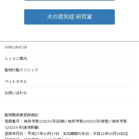
犬の認知症 研究室
ONE Lifeとは
レッスン案内
動物行動クリニック
ペットホテル
お問い合わせ
動物取扱業登録標記
登録番号： 岐阜市第120252号(訓練) / 岐阜市第120253号(保管) / 岐阜市第
120254 号(譲受飼養)
登録年月日： 平成27年10月27日 有効期間の末日：令和12年10月26日迄