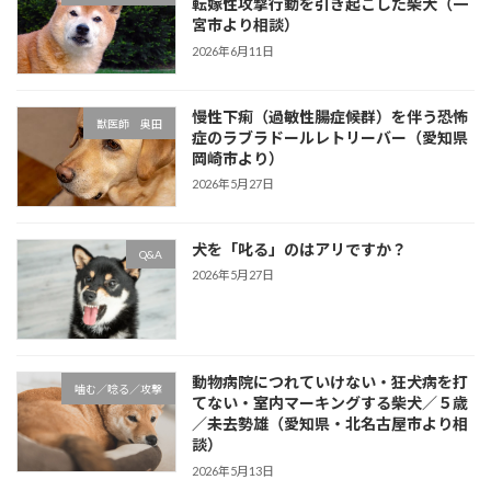
転嫁性攻撃行動を引き起こした柴犬（一
宮市より相談）
2026年6月11日
慢性下痢（過敏性腸症候群）を伴う恐怖
獣医師 奥田
症のラブラドールレトリーバー（愛知県
岡崎市より）
2026年5月27日
犬を「叱る」のはアリですか？
Q&A
2026年5月27日
動物病院につれていけない・狂犬病を打
噛む／唸る／攻撃
てない・室内マーキングする柴犬／５歳
／未去勢雄（愛知県・北名古屋市より相
談）
2026年5月13日