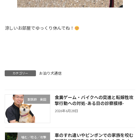
涼しいお部屋でゆっくり休んでね！
お泊り犬通信
カテゴリー
食糞ゲーム・バイクへの突進と転嫁性攻
獣医師 奥田
撃行動への対処-ある日の診察模様-
2026年6月28日
車のすれ違いやピンポンでの家族を咬む
噛む／唸る／攻撃