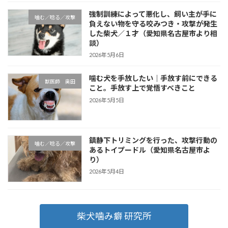
強制訓練によって悪化し、飼い主が手に
噛む／唸る／攻撃
負えない物を守る咬みつき・攻撃が発生
した柴犬／１才（愛知県名古屋市より相
談）
2026年5月6日
噛む犬を手放したい｜手放す前にできる
獣医師 奥田
こと。手放す上で覚悟すべきこと
2026年5月5日
鎮静下トリミングを行った、攻撃行動の
噛む／唸る／攻撃
あるトイプードル（愛知県名古屋市よ
り）
2026年5月4日
柴犬噛み癖 研究所