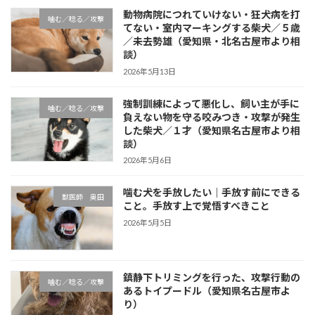
動物病院につれていけない・狂犬病を打
噛む／唸る／攻撃
てない・室内マーキングする柴犬／５歳
／未去勢雄（愛知県・北名古屋市より相
談）
2026年5月13日
強制訓練によって悪化し、飼い主が手に
噛む／唸る／攻撃
負えない物を守る咬みつき・攻撃が発生
した柴犬／１才（愛知県名古屋市より相
談）
2026年5月6日
噛む犬を手放したい｜手放す前にできる
獣医師 奥田
こと。手放す上で覚悟すべきこと
2026年5月5日
鎮静下トリミングを行った、攻撃行動の
噛む／唸る／攻撃
あるトイプードル（愛知県名古屋市よ
り）