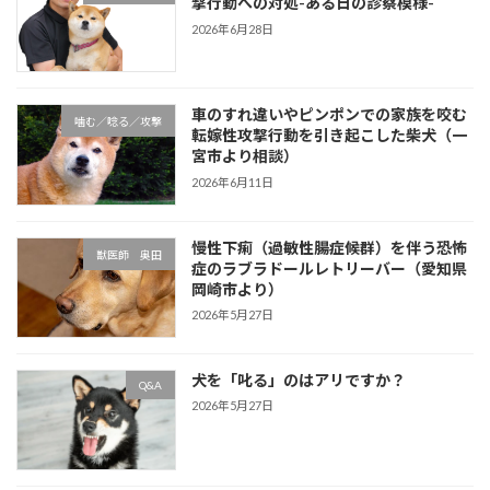
撃行動への対処-ある日の診察模様-
2026年6月28日
車のすれ違いやピンポンでの家族を咬む
噛む／唸る／攻撃
転嫁性攻撃行動を引き起こした柴犬（一
宮市より相談）
2026年6月11日
慢性下痢（過敏性腸症候群）を伴う恐怖
獣医師 奥田
症のラブラドールレトリーバー（愛知県
岡崎市より）
2026年5月27日
犬を「叱る」のはアリですか？
Q&A
2026年5月27日