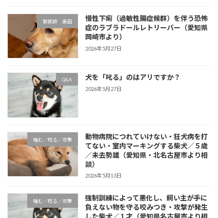
慢性下痢（過敏性腸症候群）を伴う恐怖
獣医師 奥田
症のラブラドールレトリーバー（愛知県
岡崎市より）
2026年5月27日
犬を「叱る」のはアリですか？
Q&A
2026年5月27日
動物病院につれていけない・狂犬病を打
噛む／唸る／攻撃
てない・室内マーキングする柴犬／５歳
／未去勢雄（愛知県・北名古屋市より相
談）
2026年5月13日
強制訓練によって悪化し、飼い主が手に
噛む／唸る／攻撃
負えない物を守る咬みつき・攻撃が発生
した柴犬／１才（愛知県名古屋市より相