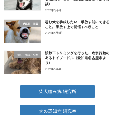
談）
2026年5月6日
噛む犬を手放したい｜手放す前にできる
獣医師 奥田
こと。手放す上で覚悟すべきこと
2026年5月5日
鎮静下トリミングを行った、攻撃行動の
噛む／唸る／攻撃
あるトイプードル（愛知県名古屋市よ
り）
2026年5月4日
柴犬噛み癖 研究所
犬の認知症 研究室