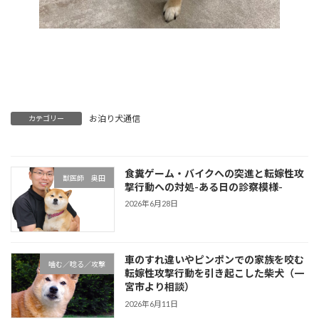
お泊り犬通信
カテゴリー
食糞ゲーム・バイクへの突進と転嫁性攻
獣医師 奥田
撃行動への対処-ある日の診察模様-
2026年6月28日
車のすれ違いやピンポンでの家族を咬む
噛む／唸る／攻撃
転嫁性攻撃行動を引き起こした柴犬（一
宮市より相談）
2026年6月11日