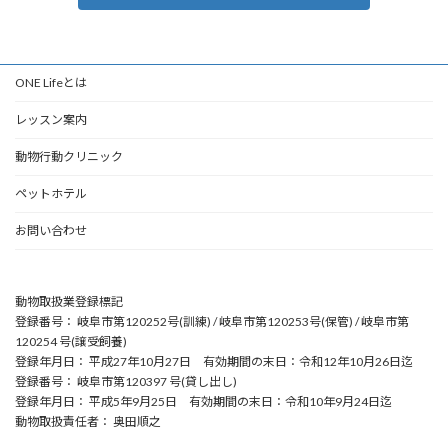
ONE Lifeとは
レッスン案内
動物行動クリニック
ペットホテル
お問い合わせ
動物取扱業登録標記
登録番号： 岐阜市第120252号(訓練) / 岐阜市第120253号(保管) / 岐阜市第
120254 号(譲受飼養)
登録年月日： 平成27年10月27日 有効期間の末日：令和12年10月26日迄
登録番号： 岐阜市第120397 号(貸し出し)
登録年月日： 平成5年9月25日 有効期間の末日：令和10年9月24日迄
動物取扱責任者： 奥田順之