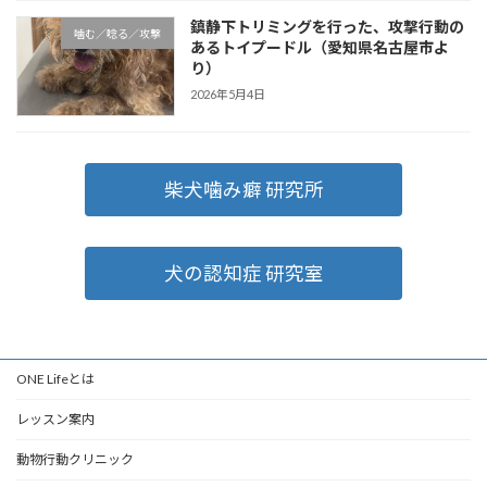
鎮静下トリミングを行った、攻撃行動の
噛む／唸る／攻撃
あるトイプードル（愛知県名古屋市よ
り）
2026年5月4日
柴犬噛み癖 研究所
犬の認知症 研究室
ONE Lifeとは
レッスン案内
動物行動クリニック