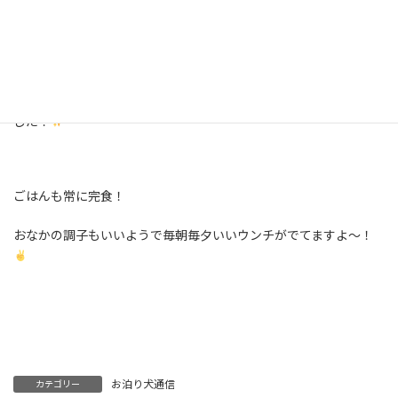
はじめてのオモチャにも臆せず、一生懸命フードを探してくれま
した！
ごはんも常に完食！
おなかの調子もいいようで毎朝毎夕いいウンチがでてますよ～！
お泊り犬通信
カテゴリー