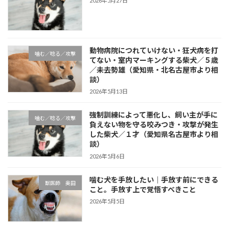
2026年5月27日
動物病院につれていけない・狂犬病を打
噛む／唸る／攻撃
てない・室内マーキングする柴犬／５歳
／未去勢雄（愛知県・北名古屋市より相
談）
2026年5月13日
強制訓練によって悪化し、飼い主が手に
噛む／唸る／攻撃
負えない物を守る咬みつき・攻撃が発生
した柴犬／１才（愛知県名古屋市より相
談）
2026年5月6日
噛む犬を手放したい｜手放す前にできる
獣医師 奥田
こと。手放す上で覚悟すべきこと
2026年5月5日