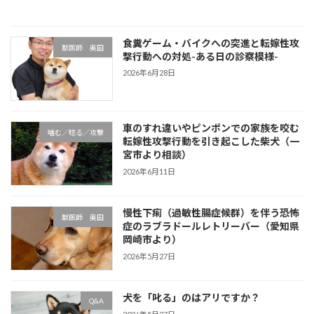
食糞ゲーム・バイクへの突進と転嫁性攻
獣医師 奥田
撃行動への対処-ある日の診察模様-
2026年6月28日
車のすれ違いやピンポンでの家族を咬む
噛む／唸る／攻撃
転嫁性攻撃行動を引き起こした柴犬（一
宮市より相談）
2026年6月11日
慢性下痢（過敏性腸症候群）を伴う恐怖
獣医師 奥田
症のラブラドールレトリーバー（愛知県
岡崎市より）
2026年5月27日
犬を「叱る」のはアリですか？
Q&A